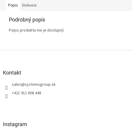
Popis
Diskusia
Podrobný popis
Popis produktu nie je dostupný
Z
á
p
ä
Kontakt
t
sales
@
systemsgroup.sk
i
e
+421 911 808 448
Instagram