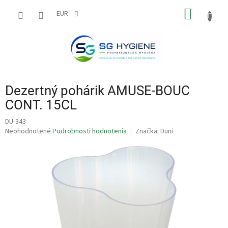
Prejsť
NÁKU
na
EUR
obsah
KOŠÍK
Dezertný pohárik AMUSE-BOUC
CONT. 15CL
DU-343
Priemerné
Neohodnotené
Podrobnosti hodnotenia
Značka:
Duni
hodnotenie
produktu
je
0,0
z
5
hviezdičiek.