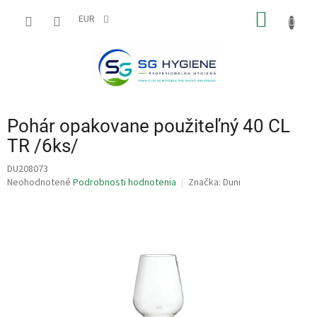
Prejsť
NÁKU
na
EUR
obsah
KOŠÍK
Pohár opakovane použiteľný 40 CL
TR /6ks/
DU208073
Priemerné
Neohodnotené
Podrobnosti hodnotenia
Značka:
Duni
hodnotenie
produktu
je
0,0
z
5
hviezdičiek.