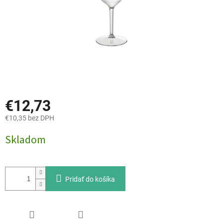
€12,73
€10,35 bez DPH
Jednotková
Skladom
cena:
Pridať do košíka