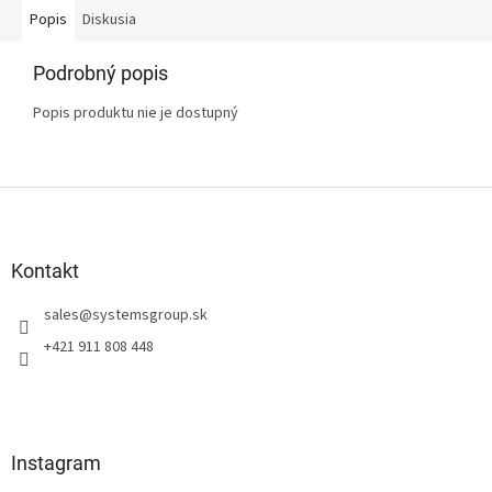
Popis
Diskusia
Podrobný popis
Popis produktu nie je dostupný
Z
á
p
ä
Kontakt
t
sales
@
systemsgroup.sk
i
e
+421 911 808 448
Instagram