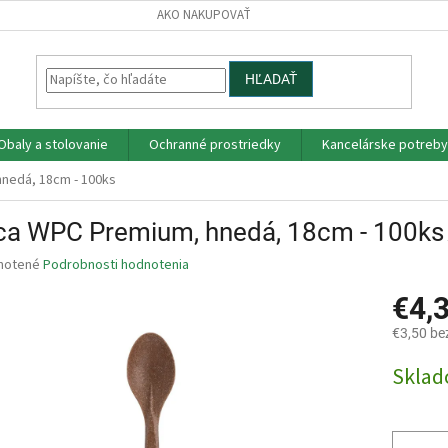
AKO NAKUPOVAŤ
HĽADAŤ
Obaly a stolovanie
Ochranné prostriedky
Kancelárske potreby
hnedá, 18cm - 100ks
ica WPC Premium, hnedá, 18cm - 100ks
né
notené
Podrobnosti hodnotenia
nie
€4,
u
€3,50 be
Jednotk
Skla
cena:
iek.