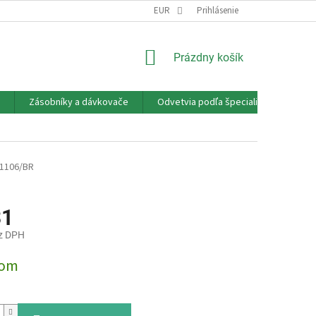
EUR
Prihlásenie
NÁKUPNÝ
Prázdny košík
KOŠÍK
Zásobníky a dávkovače
Odvetvia podľa špecializácie
P
1106/BR
31
z DPH
ová
dom