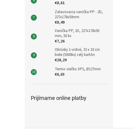
€8,61
Zatavovacia vanička PP - 2D,
227x178x50mm
€8,49
Vanička PP, 1D, 227x178x50
mm, 50 ks
€7,26
Obrúsky 1-vrstvé, 33 x 33 cm
biele (5000ks) celý kartón
€28,29
Termo viečko XPS, Ø127mm
€6,03
Prijímame online platby
Z