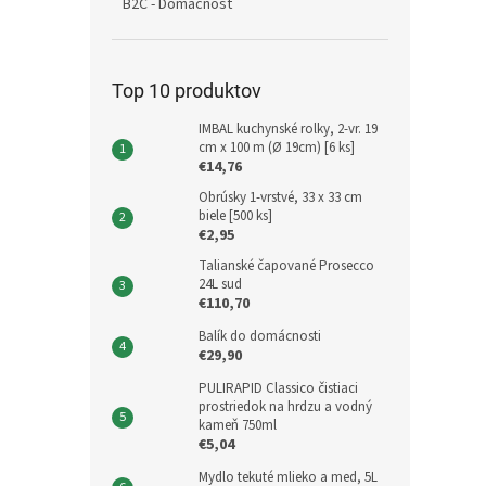
B2C - Domácnosť
Top 10 produktov
IMBAL kuchynské rolky, 2-vr. 19
cm x 100 m (Ø 19cm) [6 ks]
€14,76
Obrúsky 1-vrstvé, 33 x 33 cm
biele [500 ks]
€2,95
Talianské čapované Prosecco
24L sud
€110,70
Balík do domácnosti
€29,90
PULIRAPID Classico čistiaci
prostriedok na hrdzu a vodný
kameň 750ml
€5,04
Mydlo tekuté mlieko a med, 5L