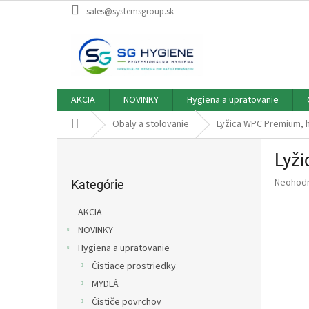
Prejsť
sales@systemsgroup.sk
na
obsah
AKCIA
NOVINKY
Hygiena a upratovanie
Domov
Obaly a stolovanie
Lyžica WPC Premium, 
B
Lyž
o
Preskočiť
č
Priemer
Neohod
kategórie
Kategórie
n
hodnote
ý
produkt
AKCIA
p
je
NOVINKY
0,0
a
z
Hygiena a upratovanie
n
5
e
Čistiace prostriedky
hviezdič
l
MYDLÁ
Čističe povrchov