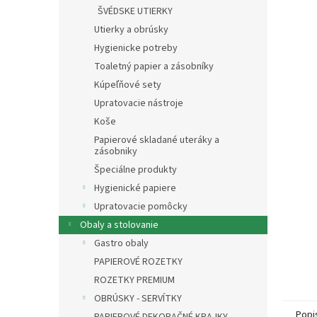
ŠVÉDSKE UTIERKY
Utierky a obrúsky
Hygienicke potreby
Toaletný papier a zásobníky
Kúpeľňové sety
Upratovacie nástroje
Koše
Papierové skladané uteráky a
zásobniky
Špeciálne produkty
Hygienické papiere
Upratovacie pomôcky
Obaly a stolovanie
Gastro obaly
PAPIEROVÉ ROZETKY
ROZETKY PREMIUM
OBRÚSKY - SERVÍTKY
Popi