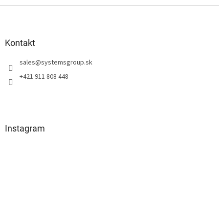
Z
á
p
ä
Kontakt
t
sales
@
systemsgroup.sk
i
e
+421 911 808 448
Instagram