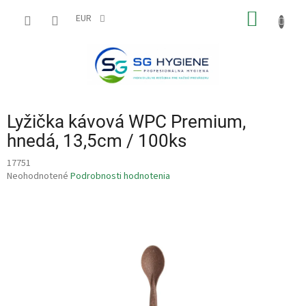
Prejsť
NÁKU
na
EUR
obsah
KOŠÍK
Lyžička kávová WPC Premium,
hnedá, 13,5cm / 100ks
17751
Priemerné
Neohodnotené
Podrobnosti hodnotenia
hodnotenie
produktu
je
0,0
z
5
hviezdičiek.