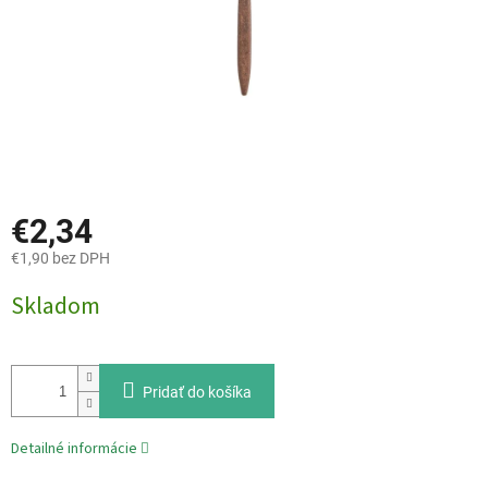
€2,34
€1,90 bez DPH
Jednotková
Skladom
cena:
Pridať do košíka
Detailné informácie