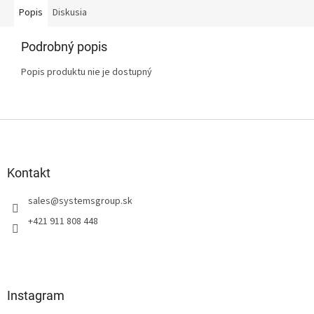
Popis
Diskusia
Podrobný popis
Popis produktu nie je dostupný
Z
á
p
ä
Kontakt
t
sales
@
systemsgroup.sk
i
e
+421 911 808 448
Instagram