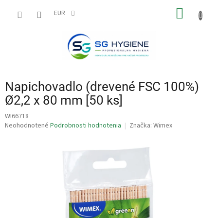
Prejsť
NÁKU
na
EUR
obsah
KOŠÍK
Napichovadlo (drevené FSC 100%)
Ø2,2 x 80 mm [50 ks]
WI66718
Priemerné
Neohodnotené
Podrobnosti hodnotenia
Značka:
Wimex
hodnotenie
produktu
je
0,0
z
5
hviezdičiek.