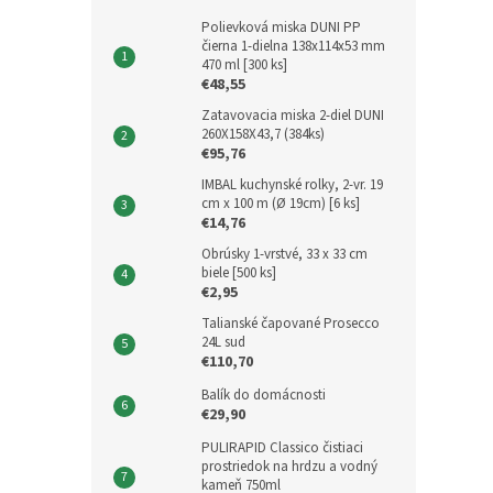
Polievková miska DUNI PP
čierna 1-dielna 138x114x53 mm
470 ml [300 ks]
€48,55
Zatavovacia miska 2-diel DUNI
260X158X43,7 (384ks)
€95,76
IMBAL kuchynské rolky, 2-vr. 19
cm x 100 m (Ø 19cm) [6 ks]
€14,76
Obrúsky 1-vrstvé, 33 x 33 cm
biele [500 ks]
€2,95
Talianské čapované Prosecco
24L sud
€110,70
Balík do domácnosti
€29,90
PULIRAPID Classico čistiaci
prostriedok na hrdzu a vodný
kameň 750ml