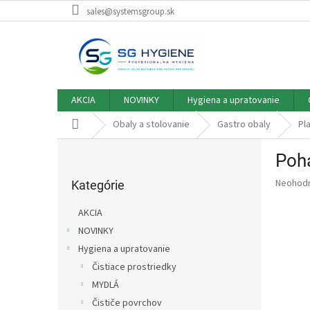
Prejsť
sales@systemsgroup.sk
na
obsah
AKCIA
NOVINKY
Hygiena a upratovanie
Domov
Obaly a stolovanie
Gastro obaly
Pl
B
Pohá
o
Preskočiť
č
Priemer
Neohod
kategórie
Kategórie
n
hodnote
ý
produkt
AKCIA
p
je
NOVINKY
0,0
a
z
Hygiena a upratovanie
n
5
e
Čistiace prostriedky
hviezdič
l
MYDLÁ
Čističe povrchov