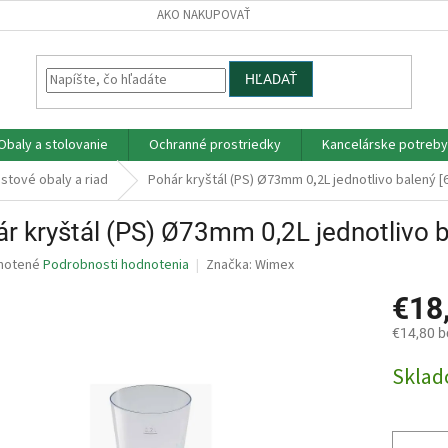
AKO NAKUPOVAŤ
HĽADAŤ
Obaly a stolovanie
Ochranné prostriedky
Kancelárske potreby
astové obaly a riad
Pohár kryštál (PS) Ø73mm 0,2L jednotlivo balený [
r kryštál (PS) Ø73mm 0,2L jednotlivo b
né
notené
Podrobnosti hodnotenia
Značka:
Wimex
nie
€18
u
€14,80 
Jednotk
Skla
cena:
iek.