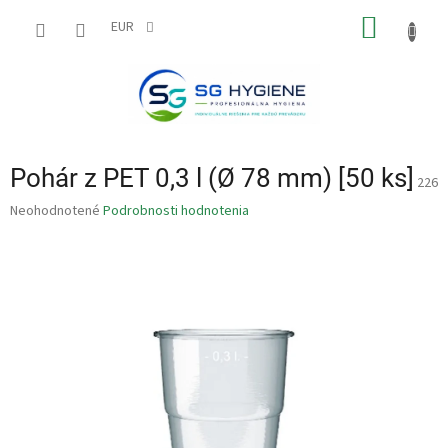
Prejsť
NÁKU
na
EUR
obsah
KOŠÍK
Pohár z PET 0,3 l (Ø 78 mm) [50 ks]
226
Priemerné
Neohodnotené
Podrobnosti hodnotenia
hodnotenie
produktu
je
0,0
z
5
hviezdičiek.