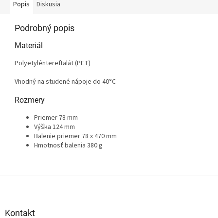
Popis
Diskusia
Podrobný popis
Materiál
Polyetyléntereftalát (PET)
Vhodný na studené nápoje do 40°C
Rozmery
Priemer 78 mm
Výška 124 mm
Balenie priemer 78 x 470 mm
Hmotnosť balenia 380 g
Z
á
p
ä
Kontakt