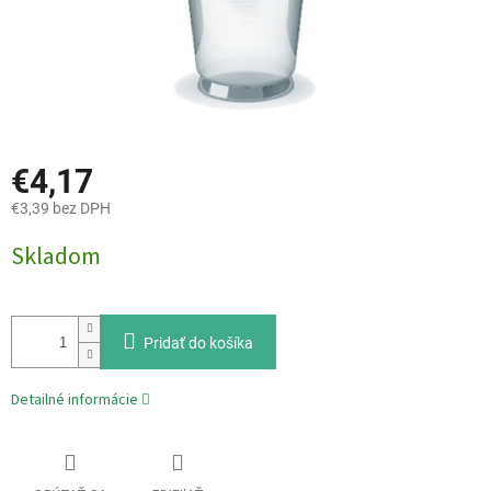
€4,17
€3,39 bez DPH
Jednotková
Skladom
cena:
Pridať do košíka
Detailné informácie