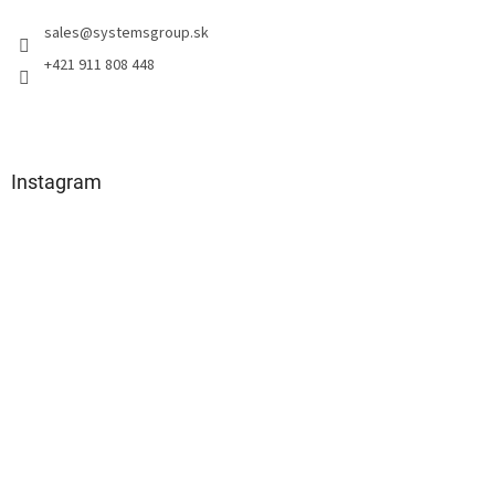
t
sales
@
systemsgroup.sk
i
e
+421 911 808 448
Instagram