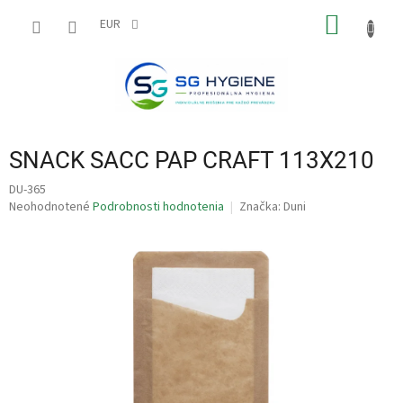
Prejsť
NÁKU
na
EUR
obsah
KOŠÍK
SNACK SACC PAP CRAFT 113X210
DU-365
Priemerné
Neohodnotené
Podrobnosti hodnotenia
Značka:
Duni
hodnotenie
produktu
je
0,0
z
5
hviezdičiek.