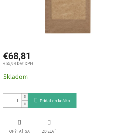
€68,81
€55,94 bez DPH
Jednotková
Skladom
cena:
Pridať do košíka
OPÝTAŤ SA
ZDIEĽAŤ