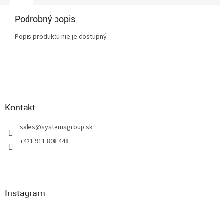
Podrobný popis
Popis produktu nie je dostupný
Z
á
p
ä
Kontakt
t
sales
@
systemsgroup.sk
i
e
+421 911 808 448
Instagram