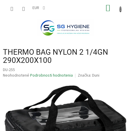
Prejsť
NÁKU
na
EUR
obsah
KOŠÍK
THERMO BAG NYLON 2 1/4GN
290X200X100
DU-255
Priemerné
Neohodnotené
Podrobnosti hodnotenia
Značka:
Duni
hodnotenie
produktu
je
0,0
z
5
hviezdičiek.