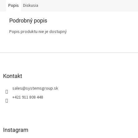
Popis
Diskusia
Podrobný popis
Popis produktu nie je dostupný
Z
á
p
ä
Kontakt
t
sales
@
systemsgroup.sk
i
e
+421 911 808 448
Instagram