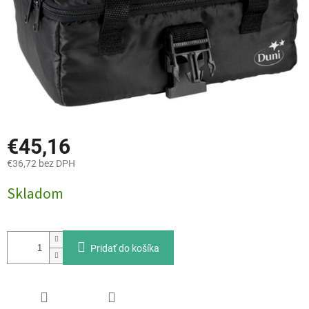
€45,16
€36,72 bez DPH
Jednotková
Skladom
cena:
Pridať do košíka