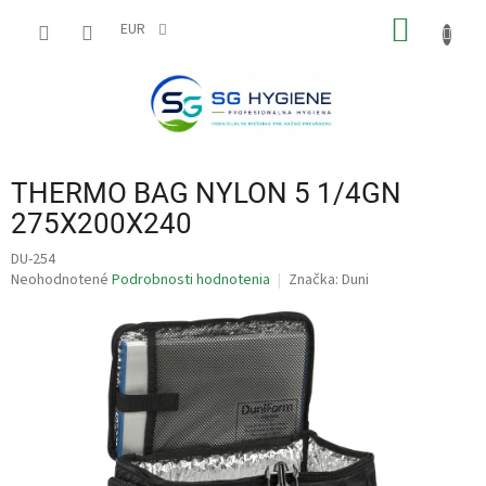
Prejsť
NÁKU
na
EUR
obsah
KOŠÍK
THERMO BAG NYLON 5 1/4GN
275X200X240
DU-254
Priemerné
Neohodnotené
Podrobnosti hodnotenia
Značka:
Duni
hodnotenie
produktu
je
0,0
z
5
hviezdičiek.