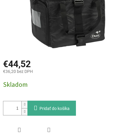
€44,52
€36,20 bez DPH
Jednotková
Skladom
cena:
Pridať do košíka