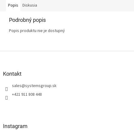
Popis
Diskusia
Podrobný popis
Popis produktu nie je dostupný
Z
á
p
ä
Kontakt
t
sales
@
systemsgroup.sk
i
e
+421 911 808 448
Instagram