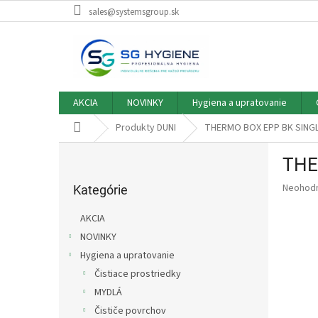
Prejsť
sales@systemsgroup.sk
na
obsah
AKCIA
NOVINKY
Hygiena a upratovanie
Domov
Produkty DUNI
THERMO BOX EPP BK SINGL
B
THE
o
Preskočiť
č
Priemer
Neohod
kategórie
Kategórie
n
hodnote
ý
produkt
AKCIA
p
je
NOVINKY
0,0
a
z
Hygiena a upratovanie
n
5
e
Čistiace prostriedky
hviezdič
l
MYDLÁ
Čističe povrchov