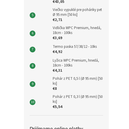
€43,05
Viečko vypuklé pre poháriky pet
Ø 95 mm [50 ks]
€2,71
Vidlička WPC Premium, hnedá,
18cm - 100ks
€3,69
Termo paska 57/38/12 - 10ks
€4,92
Lyžica WPC Premium, hnedá,
18cm - 100ks
€4,31
Pohár z PET 0,5 l (Ø 95 mm) [50
ks]
€8
Pohár z PET 0,3 l (Ø 95 mm) [50
ks]
€5,54
Prijímame online platby