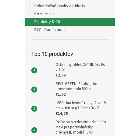
Pokladničné pásky a etikety
Kozmetika
Produkty DUNI
B2C - Domácnosť
Top 10 produktov
Ochranný oblek CAT III. 5B, 6B
veľ. XL
€2,69
REAL GREEN- Ekologické
umývanie riadu 500ml
€1,62
IMBAL kuchynské rolky, 2-vr. 19
cm x 100 m (Ø 19cm) [6 ks]
€14,76
Rolka so stredovým odvíjaním
Maxi pre potravinársky
priemysel, modrá, 6 ks