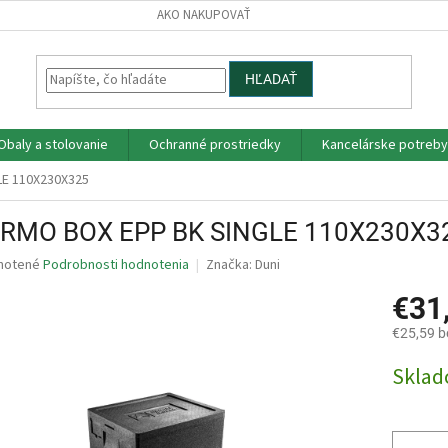
AKO NAKUPOVAŤ
HĽADAŤ
Obaly a stolovanie
Ochranné prostriedky
Kancelárske potreby
E 110X230X325
RMO BOX EPP BK SINGLE 110X230X3
né
notené
Podrobnosti hodnotenia
Značka:
Duni
nie
€31
u
€25,59 
Jednotk
Skla
cena:
iek.