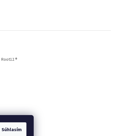
 Root12 ®
Súhlasím