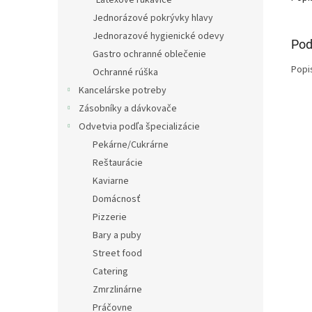
Latexové rukavice
Jednorázové pokrývky hlavy
Jednorazové hygienické odevy
Pod
Gastro ochranné oblečenie
Popi
Ochranné rúška
Kancelárske potreby
Zásobníky a dávkovače
Odvetvia podľa špecializácie
Pekárne/Cukrárne
Reštaurácie
Kaviarne
Domácnosť
Pizzerie
Bary a puby
Street food
Catering
Zmrzlinárne
Práčovne