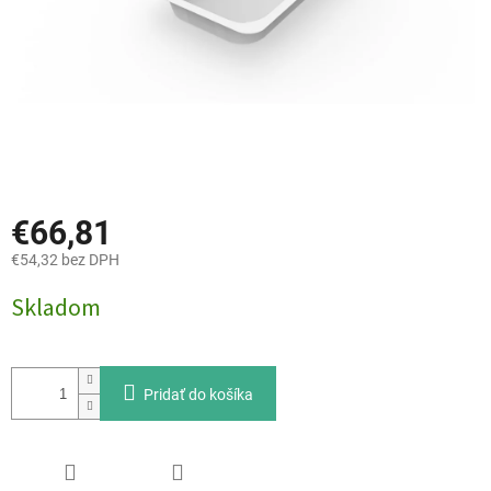
€66,81
€54,32 bez DPH
Jednotková
Skladom
cena:
Pridať do košíka