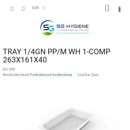
Prejsť
NÁKU
na
EUR
obsah
KOŠÍK
TRAY 1/4GN PP/M WH 1-COMP
263X161X40
DU-399
Priemerné
Neohodnotené
Podrobnosti hodnotenia
Značka:
Duni
hodnotenie
produktu
je
0,0
z
5
hviezdičiek.