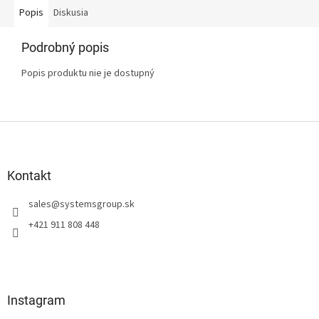
Popis
Diskusia
Podrobný popis
Popis produktu nie je dostupný
Z
á
p
ä
Kontakt
t
sales
@
systemsgroup.sk
i
e
+421 911 808 448
Instagram