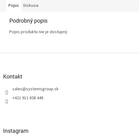
Popis
Diskusia
Podrobný popis
Popis produktu nie je dostupný
Z
á
p
ä
Kontakt
t
sales
@
systemsgroup.sk
i
e
+421 911 808 448
Instagram