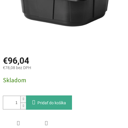
€96,04
€78,08 bez DPH
Jednotková
Skladom
cena:
Pridať do košíka