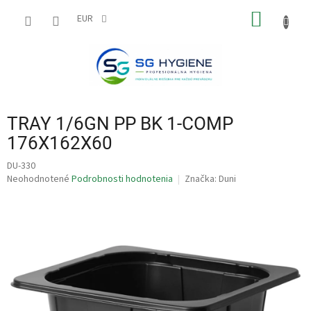
Prejsť
NÁKU
na
EUR
obsah
KOŠÍK
TRAY 1/6GN PP BK 1-COMP
176X162X60
DU-330
Priemerné
Neohodnotené
Podrobnosti hodnotenia
Značka:
Duni
hodnotenie
produktu
je
0,0
z
5
hviezdičiek.