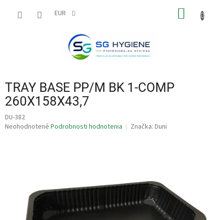
Prejsť
NÁKU
na
EUR
obsah
KOŠÍK
TRAY BASE PP/M BK 1-COMP
260X158X43,7
DU-382
Priemerné
Neohodnotené
Podrobnosti hodnotenia
Značka:
Duni
hodnotenie
produktu
je
0,0
z
5
hviezdičiek.