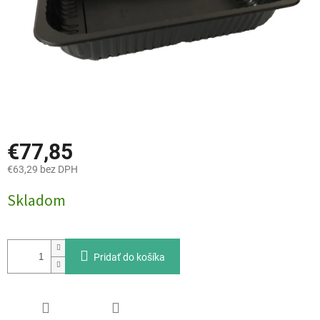
€77,85
€63,29 bez DPH
Jednotková
Skladom
cena:
Pridať do košíka