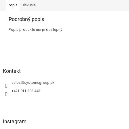
Popis
Diskusia
Podrobný popis
Popis produktu nie je dostupný
Z
á
p
ä
Kontakt
t
sales
@
systemsgroup.sk
i
e
+421 911 808 448
Instagram