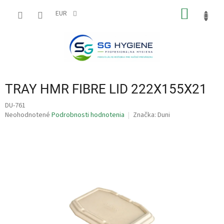
Prejsť
NÁKU
na
EUR
obsah
KOŠÍK
TRAY HMR FIBRE LID 222X155X21
DU-761
Priemerné
Neohodnotené
Podrobnosti hodnotenia
Značka:
Duni
hodnotenie
produktu
je
0,0
z
5
hviezdičiek.