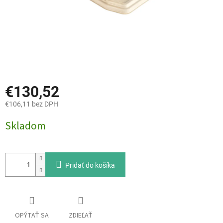
€130,52
€106,11 bez DPH
Jednotková
Skladom
cena:
Pridať do košíka
OPÝTAŤ SA
ZDIEĽAŤ