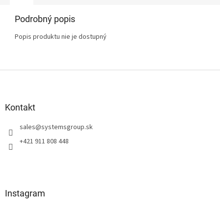
Podrobný popis
Popis produktu nie je dostupný
Z
á
p
ä
Kontakt
t
sales
@
systemsgroup.sk
i
e
+421 911 808 448
Instagram