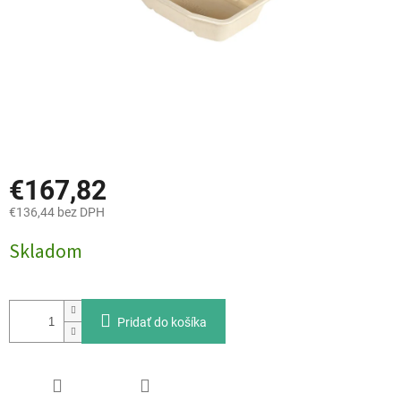
€167,82
€136,44 bez DPH
Jednotková
Skladom
cena:
Pridať do košíka