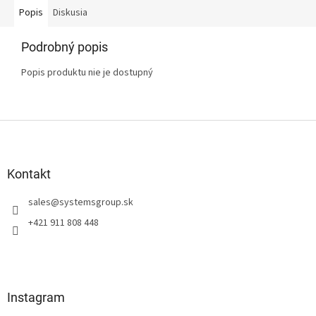
Popis
Diskusia
Podrobný popis
Popis produktu nie je dostupný
Z
á
p
ä
Kontakt
t
sales
@
systemsgroup.sk
i
e
+421 911 808 448
Instagram