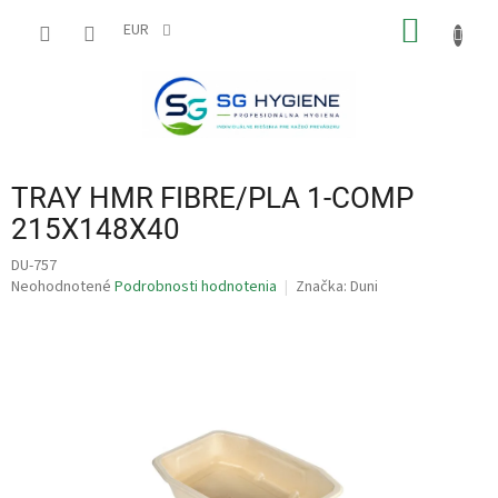
Prejsť
NÁKU
na
EUR
obsah
KOŠÍK
TRAY HMR FIBRE/PLA 1-COMP
215X148X40
DU-757
Priemerné
Neohodnotené
Podrobnosti hodnotenia
Značka:
Duni
hodnotenie
produktu
je
0,0
z
5
hviezdičiek.