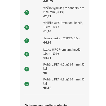
€43,05
Viečko vypuklé pre poháriky pet
Ø 95 mm [50 ks]
€2,71
Vidlička WPC Premium, hnedá,
18cm - 100ks
€3,69
Termo paska 57/38/12 - 10ks
€4,92
Lyžica WPC Premium, hnedá,
18cm - 100ks
€4,31
Pohár z PET 0,5 l (Ø 95 mm) [50
ks]
€8
Pohár z PET 0,3 l (Ø 95 mm) [50
ks]
€5,54
Prijímame online platby