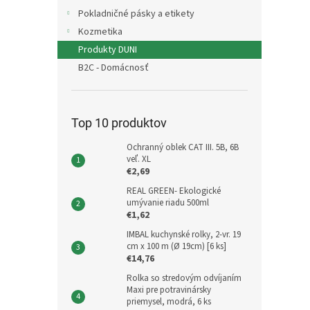
Pokladničné pásky a etikety
Kozmetika
Produkty DUNI
B2C - Domácnosť
Top 10 produktov
Ochranný oblek CAT III. 5B, 6B
veľ. XL
€2,69
REAL GREEN- Ekologické
umývanie riadu 500ml
€1,62
IMBAL kuchynské rolky, 2-vr. 19
cm x 100 m (Ø 19cm) [6 ks]
€14,76
Rolka so stredovým odvíjaním
Maxi pre potravinársky
priemysel, modrá, 6 ks