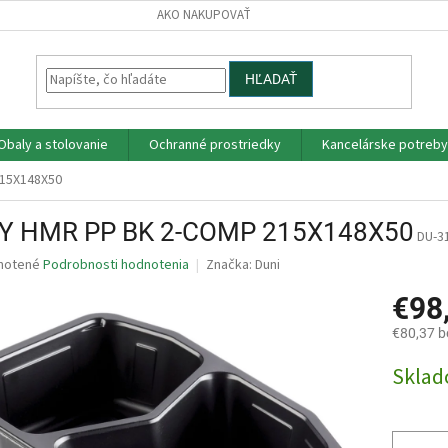
AKO NAKUPOVAŤ
HĽADAŤ
Obaly a stolovanie
Ochranné prostriedky
Kancelárske potreby
15X148X50
Y HMR PP BK 2-COMP 215X148X50
DU-3
né
notené
Podrobnosti hodnotenia
Značka:
Duni
nie
€98
u
€80,37 
Jednotk
Skla
cena:
iek.