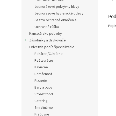
Latexové rukavice
Jednorázové pokrývky hlavy
Jednorazové hygienické odevy
Pod
Gastro ochranné oblečenie
Popi
Ochranné rúška
Kancelárske potreby
Zásobníky a dávkovače
Odvetvia podľa špecializácie
Pekárne/Cukrárne
Reštaurácie
Kaviarne
Domácnosť
Pizzerie
Bary a puby
Street food
Catering
Zmrzlinárne
Práčovne