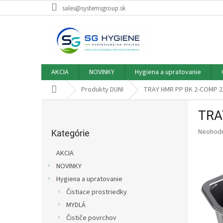
Prejsť
sales@systemsgroup.sk
na
obsah
AKCIA
NOVINKY
Hygiena a upratovanie
Domov
Produkty DUNI
TRAY HMR PP BK 2-COMP 2
B
TRA
o
Preskočiť
č
Priemer
Neohod
kategórie
Kategórie
n
hodnote
ý
produkt
AKCIA
p
je
NOVINKY
0,0
a
z
Hygiena a upratovanie
n
5
e
Čistiace prostriedky
hviezdič
l
MYDLÁ
Čističe povrchov