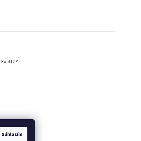
 Root12 ®
Súhlasím