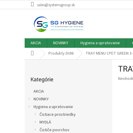
Prejsť
sales@systemsgroup.sk
na
obsah
AKCIA
NOVINKY
Hygiena a upratovanie
Domov
Produkty DUNI
TRAY MENU CPET GREEN 3
B
TRA
o
Preskočiť
č
Priemer
Neohod
kategórie
Kategórie
n
hodnote
ý
produkt
AKCIA
p
je
NOVINKY
0,0
a
z
Hygiena a upratovanie
n
5
e
Čistiace prostriedky
hviezdič
l
MYDLÁ
Čističe povrchov