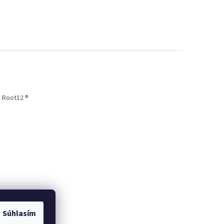
 Root12 ®
Súhlasím