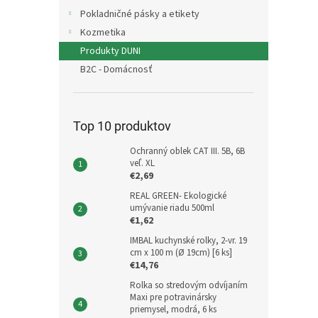
Pokladničné pásky a etikety
Kozmetika
Produkty DUNI
B2C - Domácnosť
Top 10 produktov
Ochranný oblek CAT III. 5B, 6B
veľ. XL
€2,69
REAL GREEN- Ekologické
umývanie riadu 500ml
€1,62
IMBAL kuchynské rolky, 2-vr. 19
cm x 100 m (Ø 19cm) [6 ks]
€14,76
Rolka so stredovým odvíjaním
Maxi pre potravinársky
priemysel, modrá, 6 ks