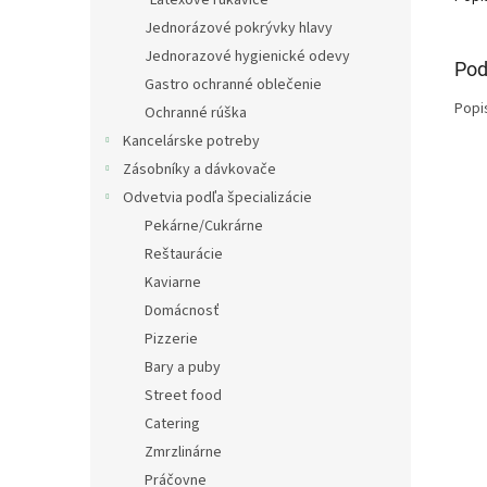
Latexové rukavice
Jednorázové pokrývky hlavy
Jednorazové hygienické odevy
Pod
Gastro ochranné oblečenie
Popi
Ochranné rúška
Kancelárske potreby
Zásobníky a dávkovače
Odvetvia podľa špecializácie
Pekárne/Cukrárne
Reštaurácie
Kaviarne
Domácnosť
Pizzerie
Bary a puby
Street food
Catering
Zmrzlinárne
Práčovne