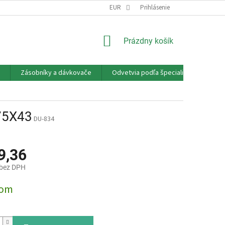
EUR
Prihlásenie
NÁKUPNÝ
Prázdny košík
KOŠÍK
Zásobníky a dávkovače
Odvetvia podľa špecializácie
P
75X43
DU-834
9,36
 bez DPH
ová
dom