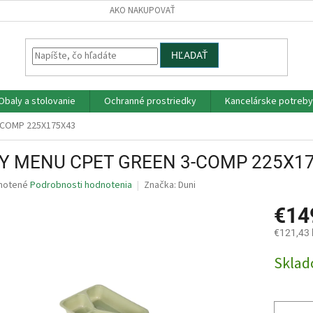
AKO NAKUPOVAŤ
HĽADAŤ
Obaly a stolovanie
Ochranné prostriedky
Kancelárske potreby
-COMP 225X175X43
Y MENU CPET GREEN 3-COMP 225X1
né
notené
Podrobnosti hodnotenia
Značka:
Duni
nie
€14
u
€121,43
Jednotk
Skla
cena:
iek.