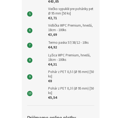
€43,05
Viečko vypuklé pre poháriky pet
Ø 95 mm [50 ks]
€2,71
Vidlička WPC Premium, hnedá,
18cm - 100ks
€3,69
Termo paska 57/38/12 - 10ks
€4,92
Lyžica WPC Premium, hnedá,
18cm - 100ks
€4,31
Pohár z PET 0,5 l (Ø 95 mm) [50
ks]
€8
Pohár z PET 0,3 l (Ø 95 mm) [50
ks]
€5,54
Prijímame online platby