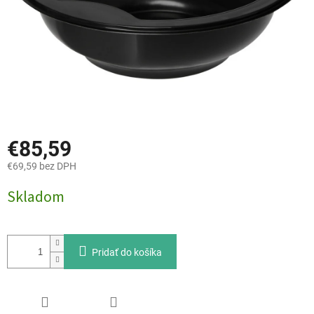
€85,59
€69,59 bez DPH
Jednotková
Skladom
cena:
Pridať do košíka