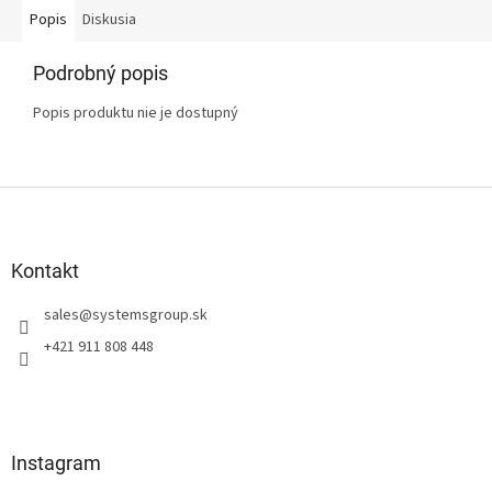
Popis
Diskusia
Podrobný popis
Popis produktu nie je dostupný
Z
á
p
ä
Kontakt
t
sales
@
systemsgroup.sk
i
e
+421 911 808 448
Instagram