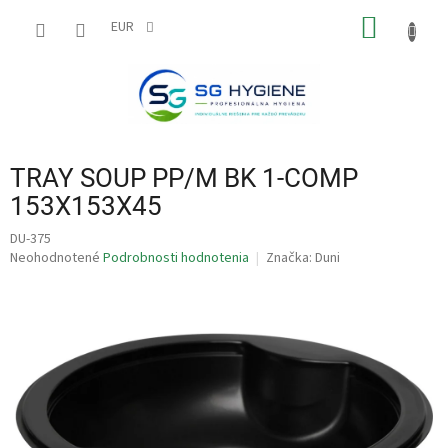
Prejsť
NÁKU
na
EUR
obsah
KOŠÍK
TRAY SOUP PP/M BK 1-COMP
153X153X45
DU-375
Priemerné
Neohodnotené
Podrobnosti hodnotenia
Značka:
Duni
hodnotenie
produktu
je
0,0
z
5
hviezdičiek.