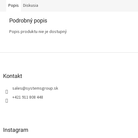
Popis
Diskusia
Podrobný popis
Popis produktu nie je dostupný
Z
á
p
ä
Kontakt
t
sales
@
systemsgroup.sk
i
e
+421 911 808 448
Instagram