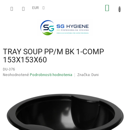
Prejsť
NÁKU
na
EUR
obsah
KOŠÍK
TRAY SOUP PP/M BK 1-COMP
153X153X60
DU-376
Priemerné
Neohodnotené
Podrobnosti hodnotenia
Značka:
Duni
hodnotenie
produktu
je
0,0
z
5
hviezdičiek.