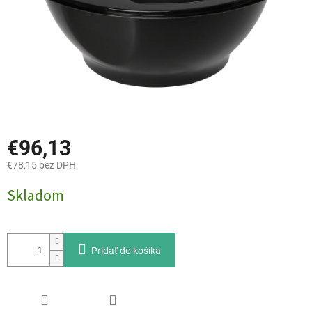
€96,13
€78,15 bez DPH
Jednotková
Skladom
cena:
Pridať do košíka