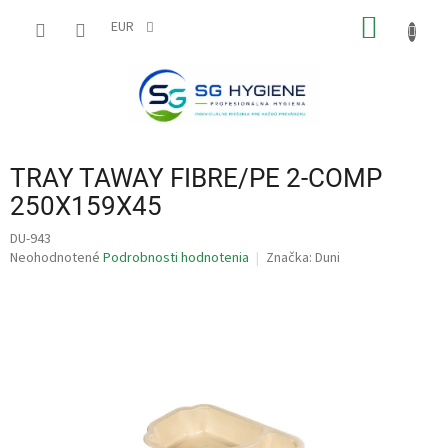
Prejsť
NÁKU
na
EUR
obsah
KOŠÍK
TRAY TAWAY FIBRE/PE 2-COMP
250X159X45
DU-943
Priemerné
Neohodnotené
Podrobnosti hodnotenia
Značka:
Duni
hodnotenie
produktu
je
0,0
z
5
hviezdičiek.