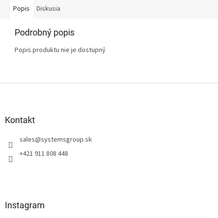
Popis
Diskusia
Podrobný popis
Popis produktu nie je dostupný
Z
á
p
ä
Kontakt
t
sales
@
systemsgroup.sk
i
e
+421 911 808 448
Instagram