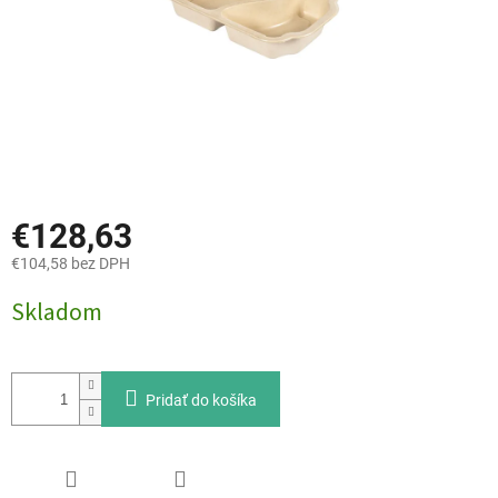
€128,63
€104,58 bez DPH
Jednotková
Skladom
cena:
Pridať do košíka