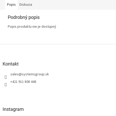
Popis
Diskusia
Podrobný popis
Popis produktu nie je dostupný
Z
á
p
ä
Kontakt
t
sales
@
systemsgroup.sk
i
e
+421 911 808 448
Instagram