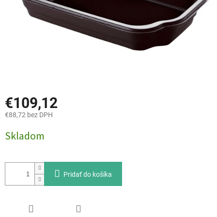
€109,12
€88,72 bez DPH
Jednotková
Skladom
cena:
Pridať do košíka