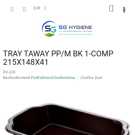
Prejsť
NÁKU
na
EUR
obsah
KOŠÍK
TRAY TAWAY PP/M BK 1-COMP
215X148X41
DU-218
Priemerné
Neohodnotené
Podrobnosti hodnotenia
Značka:
Duni
hodnotenie
produktu
je
0,0
z
5
hviezdičiek.