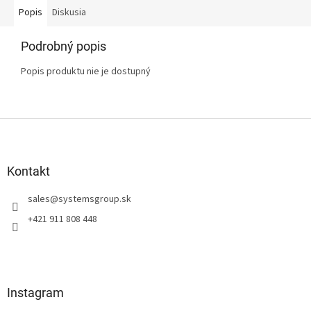
Popis
Diskusia
Podrobný popis
Popis produktu nie je dostupný
Z
á
p
ä
Kontakt
t
sales
@
systemsgroup.sk
i
e
+421 911 808 448
Instagram