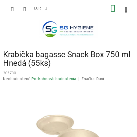
Prejsť
NÁKU
na
EUR
obsah
KOŠÍK
Krabička bagasse Snack Box 750 ml
Hnedá (55ks)
205730
Priemerné
Neohodnotené
Podrobnosti hodnotenia
Značka:
Duni
hodnotenie
produktu
je
0,0
z
5
hviezdičiek.