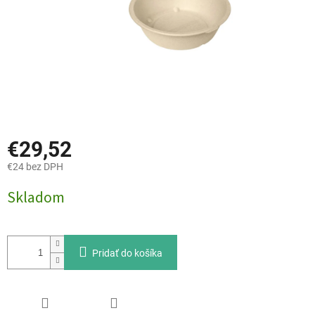
€29,52
€24 bez DPH
Jednotková
Skladom
cena:
Pridať do košíka