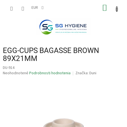
Prejsť
NÁKU
na
EUR
obsah
KOŠÍK
EGG-CUPS BAGASSE BROWN
89X21MM
DU-914
Priemerné
Neohodnotené
Podrobnosti hodnotenia
Značka:
Duni
hodnotenie
produktu
je
0,0
z
5
hviezdičiek.