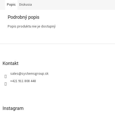
Popis
Diskusia
Podrobný popis
Popis produktu nie je dostupný
Z
á
p
ä
Kontakt
t
sales
@
systemsgroup.sk
i
e
+421 911 808 448
Instagram