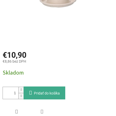
€10,90
€8,86 bez DPH
Jednotková
Skladom
cena:
Pridať do košíka