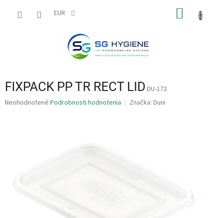
Prejsť
NÁKU
na
EUR
obsah
KOŠÍK
FIXPACK PP TR RECT LID
DU-172
Priemerné
Neohodnotené
Podrobnosti hodnotenia
Značka:
Duni
hodnotenie
produktu
je
0,0
z
5
hviezdičiek.