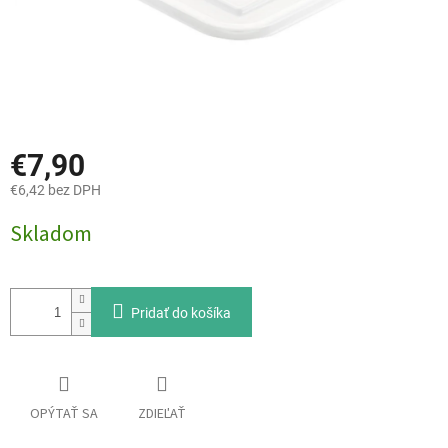
€7,90
€6,42 bez DPH
Jednotková
Skladom
cena:
Pridať do košíka
OPÝTAŤ SA
ZDIEĽAŤ