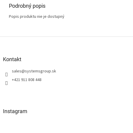
Podrobný popis
Popis produktu nie je dostupný
Z
á
p
ä
Kontakt
t
sales
@
systemsgroup.sk
i
e
+421 911 808 448
Instagram