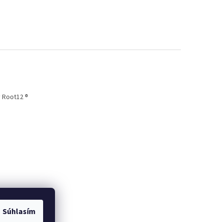
 Root12 ®
Súhlasím