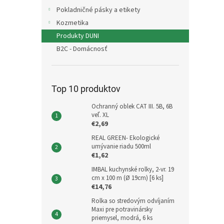
Pokladničné pásky a etikety
Kozmetika
Produkty DUNI
B2C - Domácnosť
Top 10 produktov
Ochranný oblek CAT III. 5B, 6B
veľ. XL
€2,69
REAL GREEN- Ekologické
umývanie riadu 500ml
€1,62
IMBAL kuchynské rolky, 2-vr. 19
cm x 100 m (Ø 19cm) [6 ks]
€14,76
Rolka so stredovým odvíjaním
Maxi pre potravinársky
priemysel, modrá, 6 ks