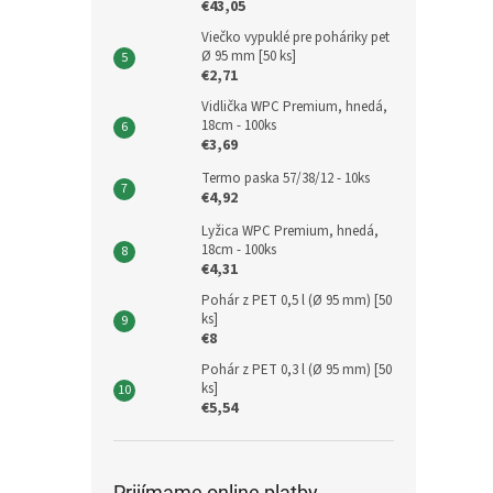
€43,05
Viečko vypuklé pre poháriky pet
Ø 95 mm [50 ks]
€2,71
Vidlička WPC Premium, hnedá,
18cm - 100ks
€3,69
Termo paska 57/38/12 - 10ks
€4,92
Lyžica WPC Premium, hnedá,
18cm - 100ks
€4,31
Pohár z PET 0,5 l (Ø 95 mm) [50
ks]
€8
Pohár z PET 0,3 l (Ø 95 mm) [50
ks]
€5,54
Prijímame online platby