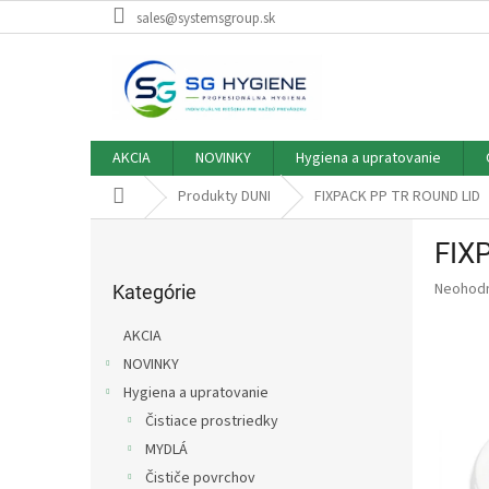
Prejsť
sales@systemsgroup.sk
na
obsah
AKCIA
NOVINKY
Hygiena a upratovanie
Domov
Produkty DUNI
FIXPACK PP TR ROUND LID
B
FIX
o
Preskočiť
č
Priemer
Neohod
kategórie
Kategórie
n
hodnote
ý
produkt
AKCIA
p
je
NOVINKY
0,0
a
z
Hygiena a upratovanie
n
5
e
Čistiace prostriedky
hviezdič
l
MYDLÁ
Čističe povrchov