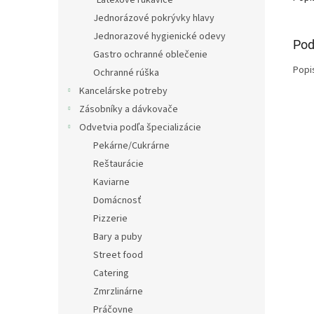
Latexové rukavice
Jednorázové pokrývky hlavy
Jednorazové hygienické odevy
Pod
Gastro ochranné oblečenie
Popi
Ochranné rúška
Kancelárske potreby
Zásobníky a dávkovače
Odvetvia podľa špecializácie
Pekárne/Cukrárne
Reštaurácie
Kaviarne
Domácnosť
Pizzerie
Bary a puby
Street food
Catering
Zmrzlinárne
Práčovne