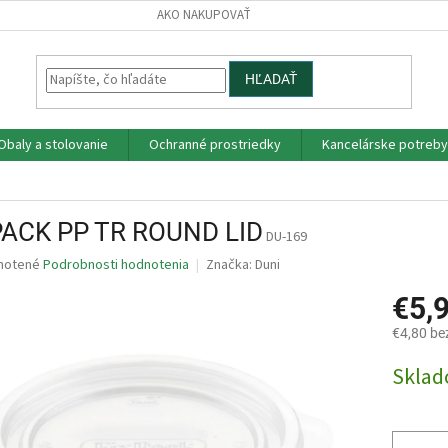
AKO NAKUPOVAŤ
HĽADAŤ
Obaly a stolovanie
Ochranné prostriedky
Kancelárske potreby
PACK PP TR ROUND LID
DU-169
né
notené
Podrobnosti hodnotenia
Značka:
Duni
nie
€5,
u
€4,80 be
Jednotk
Skla
cena:
iek.