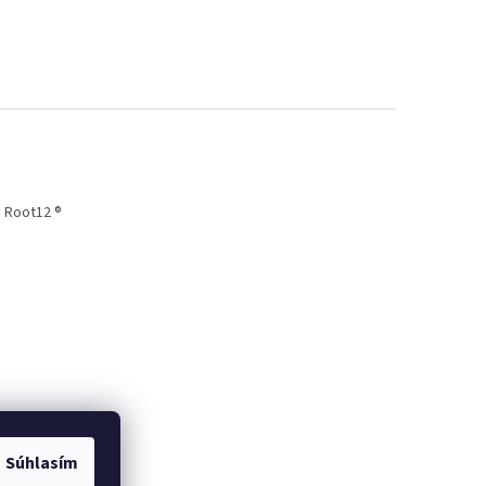
 Root12 ®
Súhlasím