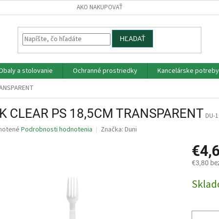
AKO NAKUPOVAŤ
HĽADAŤ
Obaly a stolovanie
Ochranné prostriedky
Kancelárske potreby
RANSPARENT
K CLEAR PS 18,5CM TRANSPARENT
DU-1
né
notené
Podrobnosti hodnotenia
Značka:
Duni
nie
€4,
u
€3,80 be
Jednotk
Skla
cena:
iek.