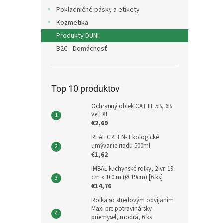
Pokladničné pásky a etikety
Kozmetika
Produkty DUNI
B2C - Domácnosť
Top 10 produktov
Ochranný oblek CAT III. 5B, 6B
veľ. XL
€2,69
REAL GREEN- Ekologické
umývanie riadu 500ml
€1,62
IMBAL kuchynské rolky, 2-vr. 19
cm x 100 m (Ø 19cm) [6 ks]
€14,76
Rolka so stredovým odvíjaním
Maxi pre potravinársky
priemysel, modrá, 6 ks