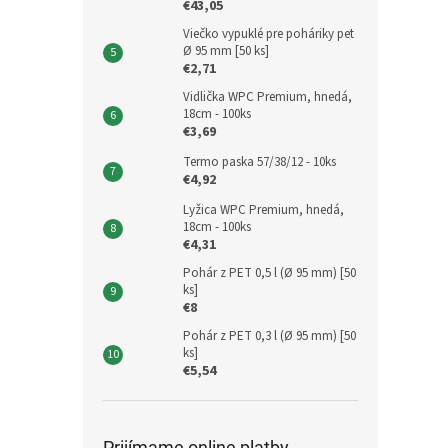
€43,05
Viečko vypuklé pre poháriky pet
Ø 95 mm [50 ks]
€2,71
Vidlička WPC Premium, hnedá,
18cm - 100ks
€3,69
Termo paska 57/38/12 - 10ks
€4,92
Lyžica WPC Premium, hnedá,
18cm - 100ks
€4,31
Pohár z PET 0,5 l (Ø 95 mm) [50
ks]
€8
Pohár z PET 0,3 l (Ø 95 mm) [50
ks]
€5,54
Prijímame online platby