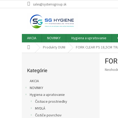
Prejsť
sales@systemsgroup.sk
na
obsah
AKCIA
NOVINKY
Hygiena a upratovanie
Domov
Produkty DUNI
FORK CLEAR PS 18,5CM T
B
FOR
o
Preskočiť
č
Priemer
Neohod
kategórie
Kategórie
n
hodnote
ý
produkt
AKCIA
p
je
NOVINKY
0,0
a
z
Hygiena a upratovanie
n
5
e
Čistiace prostriedky
hviezdič
l
MYDLÁ
Čističe povrchov