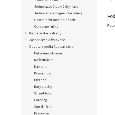
Latexové rukavice
Jednorázové pokrývky hlavy
Jednorazové hygienické odevy
Pod
Gastro ochranné oblečenie
Popi
Ochranné rúška
Kancelárske potreby
Zásobníky a dávkovače
Odvetvia podľa špecializácie
Pekárne/Cukrárne
Reštaurácie
Kaviarne
Domácnosť
Pizzerie
Bary a puby
Street food
Catering
Zmrzlinárne
Práčovne