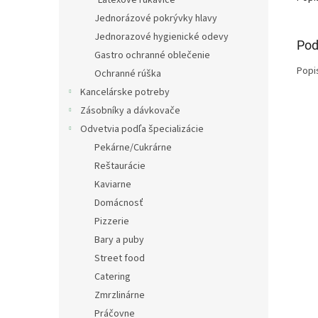
Latexové rukavice
Jednorázové pokrývky hlavy
Jednorazové hygienické odevy
Pod
Gastro ochranné oblečenie
Popi
Ochranné rúška
Kancelárske potreby
Zásobníky a dávkovače
Odvetvia podľa špecializácie
Pekárne/Cukrárne
Reštaurácie
Kaviarne
Domácnosť
Pizzerie
Bary a puby
Street food
Catering
Zmrzlinárne
Práčovne