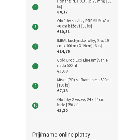
Pohár z PET 0,3 l (Ø 78 mm) [50
ks]
€4,17
Obrúsky servítky PREMIUM 40 x
40 cm béžové [50 ks]
€10,31
IMBAL kuchynské rolky, 2-vr. 19
cm x 100 m (Ø 19cm) [6 ks]
€14,76
Gold Drop Eco Line umývanie
riadu 500ml
€3,68
Miska (PP) s uškami biela 500ml
[100 ks]
€7,38
Obrúsky 2-vrstvé, 24 x 24 cm
biele [250 ks]
€3,30
Prijímame online platby