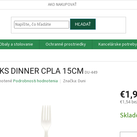
AKO NAKUPOVAŤ
HĽADAŤ
Obaly a stolovanie
Ochranné prostriedky
Kancelárske potreby
KS DINNER CPLA 15CM
DU-449
né
notené
Podrobnosti hodnotenia
Značka:
Duni
nie
€1,
u
€1,54 be
Jednotk
Skla
cena:
iek.