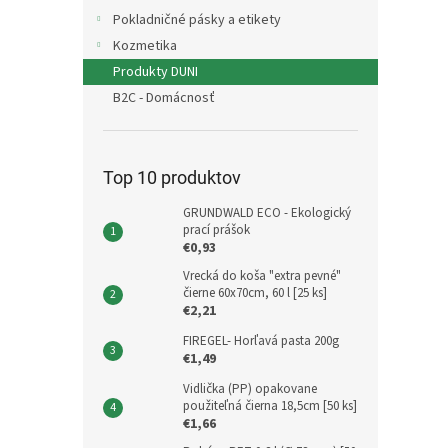
Pokladničné pásky a etikety
Kozmetika
Produkty DUNI
B2C - Domácnosť
Top 10 produktov
GRUNDWALD ECO - Ekologický
prací prášok
€0,93
Vrecká do koša "extra pevné"
čierne 60x70cm, 60 l [25 ks]
€2,21
FIREGEL- Horľavá pasta 200g
€1,49
Vidlička (PP) opakovane
použiteľná čierna 18,5cm [50 ks]
€1,66