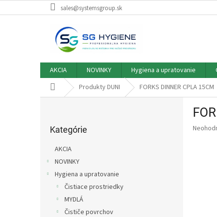
Prejsť
sales@systemsgroup.sk
na
obsah
AKCIA
NOVINKY
Hygiena a upratovanie
Domov
Produkty DUNI
FORKS DINNER CPLA 15CM
B
FOR
o
Preskočiť
č
Priemer
Neohod
kategórie
Kategórie
n
hodnote
ý
produkt
AKCIA
p
je
NOVINKY
0,0
a
z
Hygiena a upratovanie
n
5
e
Čistiace prostriedky
hviezdič
l
MYDLÁ
Čističe povrchov