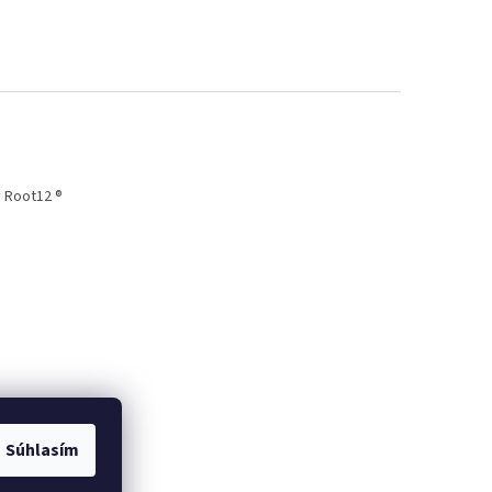
 Root12 ®
Súhlasím