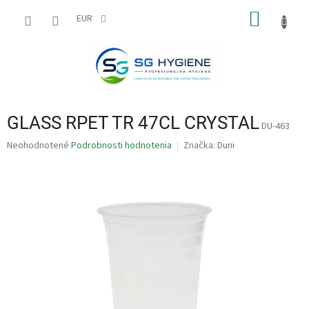
Prejsť
NÁKU
na
EUR
obsah
KOŠÍK
GLASS RPET TR 47CL CRYSTAL
DU-463
Priemerné
Neohodnotené
Podrobnosti hodnotenia
Značka:
Duni
hodnotenie
produktu
je
0,0
z
5
hviezdičiek.