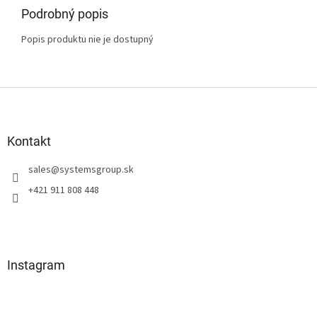
Podrobný popis
Popis produktu nie je dostupný
Z
á
p
ä
Kontakt
t
sales
@
systemsgroup.sk
i
e
+421 911 808 448
Instagram