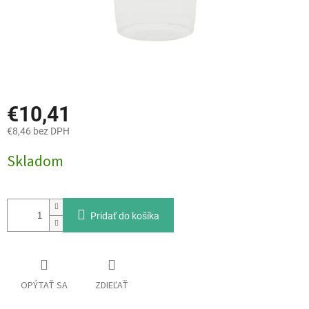
€10,41
€8,46 bez DPH
Jednotková
Skladom
cena:
Pridať do košíka
OPÝTAŤ SA
ZDIEĽAŤ