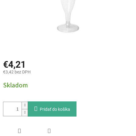
€4,21
€3,42 bez DPH
Jednotková
Skladom
cena:
Pridať do košíka