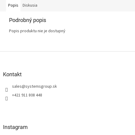
Popis
Diskusia
Podrobný popis
Popis produktu nie je dostupný
Z
á
p
ä
Kontakt
t
sales
@
systemsgroup.sk
i
e
+421 911 808 448
Instagram