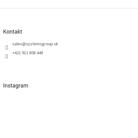
Z
á
p
ä
Kontakt
t
sales
@
systemsgroup.sk
i
e
+421 911 808 448
Instagram