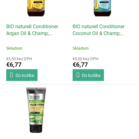
u
p
k
r
t
o
o
d
BIO naturell Conditioner
BIO naturell Conditioner
v
u
Argan Oil & Champ;
Coconut Oil & Champ;
k
Collagen - 946ml
Omega 3 - 946ml
t
Skladom
Skladom
o
€5,50 bez DPH
€5,50 bez DPH
v
€6,77
€6,77
Do košíka
Do košíka