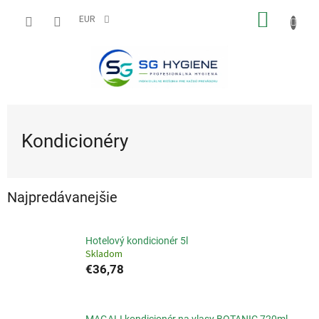
Prejsť
NÁKU
na
EUR
obsah
KOŠÍK
Kondicionéry
Najpredávanejšie
Hotelový kondicionér 5l
Skladom
€36,78