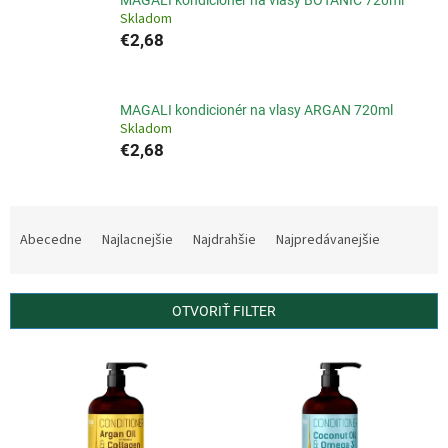
MAGALI kondicionér na vlasy BOTANIC 720ml
Skladom
€2,68
MAGALI kondicionér na vlasy ARGAN 720ml
Skladom
€2,68
R
a
Abecedne
Najlacnejšie
Najdrahšie
Najpredávanejšie
d
e
n
OTVORIŤ FILTER
i
e
V
p
ý
r
p
o
i
d
s