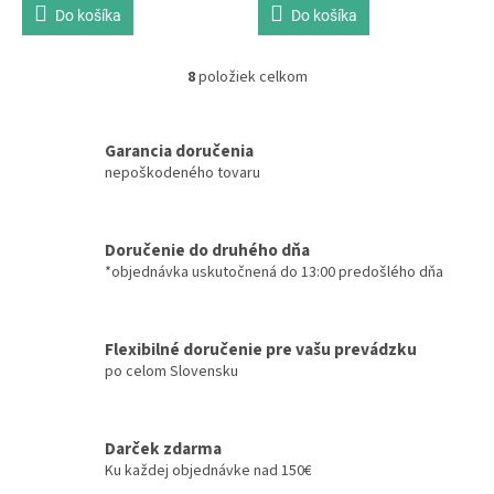
Do košíka
Do košíka
8
položiek celkom
O
v
l
á
Garancia doručenia
d
nepoškodeného tovaru
a
c
i
Doručenie do druhého dňa
e
*objednávka uskutočnená do 13:00 predošlého dňa
p
r
v
k
Flexibilné doručenie pre vašu prevádzku
y
po celom Slovensku
v
ý
p
i
Darček zdarma
s
Ku každej objednávke nad 150€
u