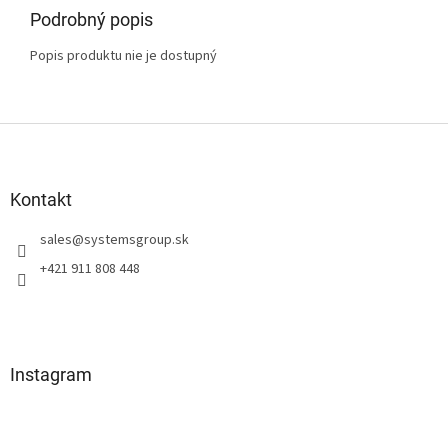
Podrobný popis
Popis produktu nie je dostupný
Z
á
p
ä
Kontakt
t
sales
@
systemsgroup.sk
i
e
+421 911 808 448
Instagram