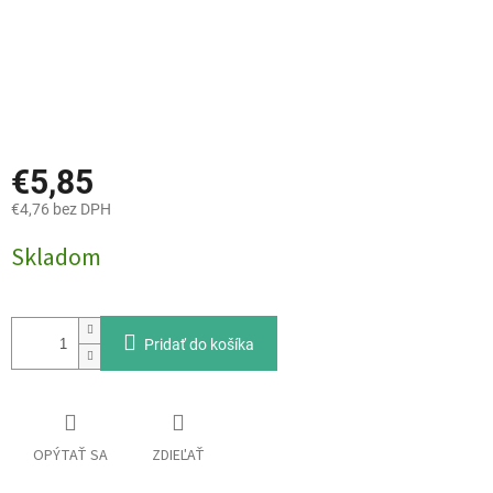
€5,85
€4,76 bez DPH
Jednotková
Skladom
cena:
Pridať do košíka
OPÝTAŤ SA
ZDIEĽAŤ