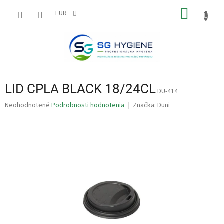
Prejsť
NÁKU
na
EUR
obsah
KOŠÍK
LID CPLA BLACK 18/24CL
DU-414
Priemerné
Neohodnotené
Podrobnosti hodnotenia
Značka:
Duni
hodnotenie
produktu
je
0,0
z
5
hviezdičiek.