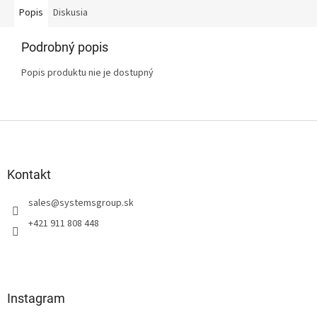
Popis
Diskusia
Podrobný popis
Popis produktu nie je dostupný
Z
á
p
ä
Kontakt
t
sales
@
systemsgroup.sk
i
e
+421 911 808 448
Instagram