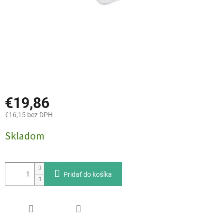
€19,86
€16,15 bez DPH
Jednotková
Skladom
cena:
Pridať do košíka