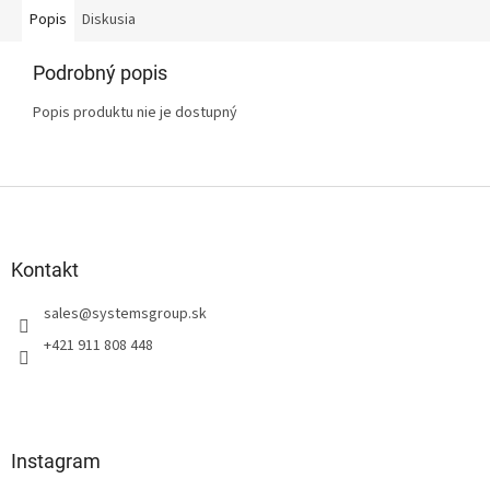
Popis
Diskusia
Podrobný popis
Popis produktu nie je dostupný
Z
á
p
ä
Kontakt
t
sales
@
systemsgroup.sk
i
e
+421 911 808 448
Instagram