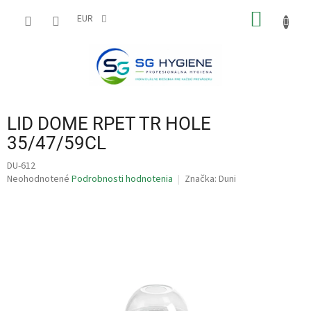
Prejsť
NÁKU
na
EUR
obsah
KOŠÍK
LID DOME RPET TR HOLE
35/47/59CL
DU-612
Priemerné
Neohodnotené
Podrobnosti hodnotenia
Značka:
Duni
hodnotenie
produktu
je
0,0
z
5
hviezdičiek.