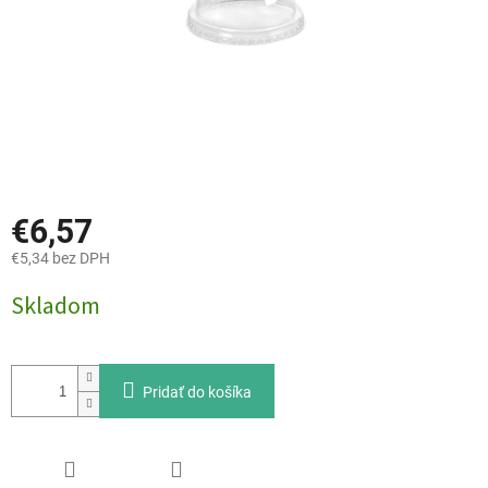
€6,57
€5,34 bez DPH
Jednotková
Skladom
cena:
Pridať do košíka