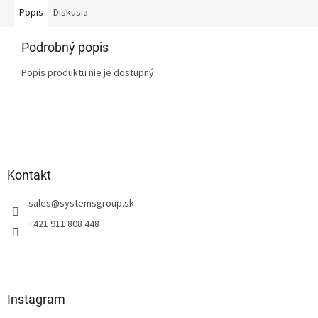
Popis
Diskusia
Podrobný popis
Popis produktu nie je dostupný
Z
á
p
ä
Kontakt
t
sales
@
systemsgroup.sk
i
e
+421 911 808 448
Instagram