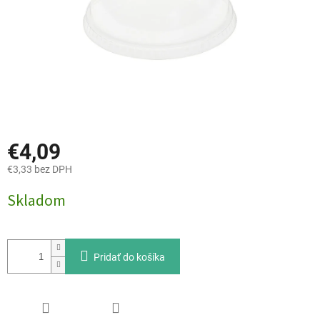
€4,09
€3,33 bez DPH
Jednotková
Skladom
cena:
Pridať do košíka