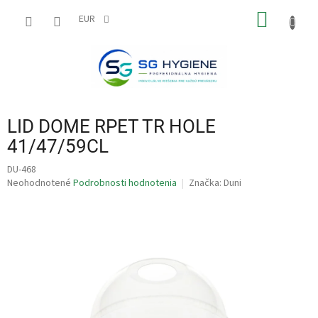
Prejsť
NÁKU
na
EUR
obsah
KOŠÍK
LID DOME RPET TR HOLE
41/47/59CL
DU-468
Priemerné
Neohodnotené
Podrobnosti hodnotenia
Značka:
Duni
hodnotenie
produktu
je
0,0
z
5
hviezdičiek.