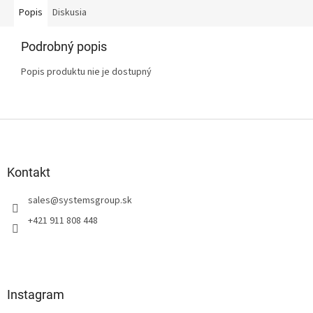
Popis
Diskusia
Podrobný popis
Popis produktu nie je dostupný
Z
á
p
ä
Kontakt
t
sales
@
systemsgroup.sk
i
e
+421 911 808 448
Instagram