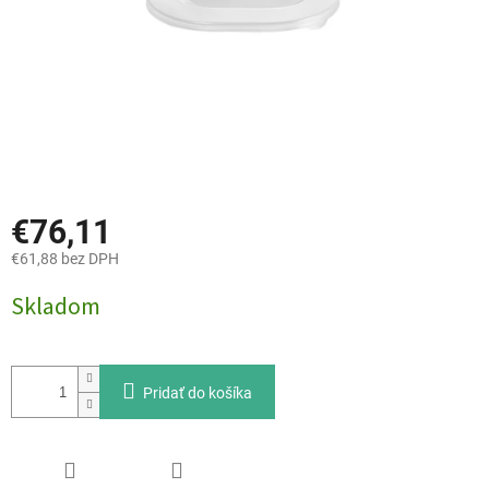
€76,11
€61,88 bez DPH
Jednotková
Skladom
cena:
Pridať do košíka