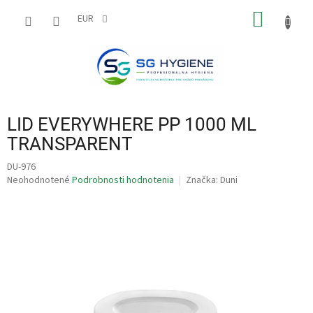
Prejsť
NÁKU
na
EUR
obsah
KOŠÍK
LID EVERYWHERE PP 1000 ML
TRANSPARENT
DU-976
Priemerné
Neohodnotené
Podrobnosti hodnotenia
Značka:
Duni
hodnotenie
produktu
je
0,0
z
5
hviezdičiek.