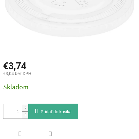
€3,74
€3,04 bez DPH
Jednotková
Skladom
cena:
Pridať do košíka