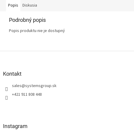
Popis
Diskusia
Podrobný popis
Popis produktu nie je dostupný
Z
á
p
ä
Kontakt
t
sales
@
systemsgroup.sk
i
e
+421 911 808 448
Instagram