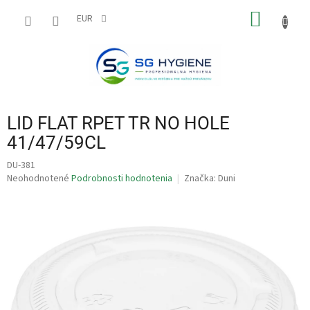
Prejsť
NÁKU
na
EUR
obsah
KOŠÍK
LID FLAT RPET TR NO HOLE
41/47/59CL
DU-381
Priemerné
Neohodnotené
Podrobnosti hodnotenia
Značka:
Duni
hodnotenie
produktu
je
0,0
z
5
hviezdičiek.