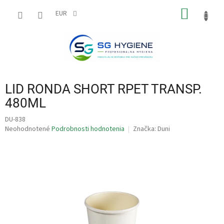
Prejsť
NÁKU
na
EUR
obsah
KOŠÍK
LID RONDA SHORT RPET TRANSP.
480ML
DU-838
Priemerné
Neohodnotené
Podrobnosti hodnotenia
Značka:
Duni
hodnotenie
produktu
je
0,0
z
5
hviezdičiek.