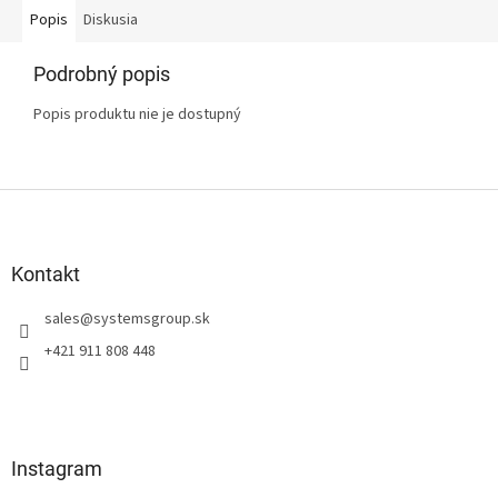
Popis
Diskusia
Podrobný popis
Popis produktu nie je dostupný
Z
á
p
ä
Kontakt
t
sales
@
systemsgroup.sk
i
e
+421 911 808 448
Instagram