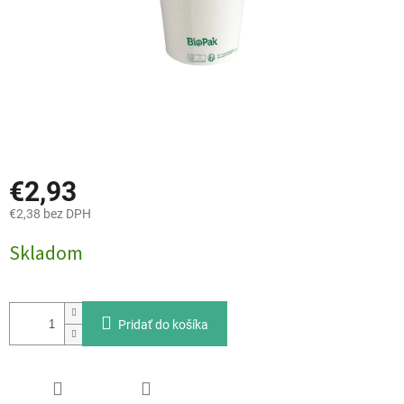
€2,93
€2,38 bez DPH
Jednotková
Skladom
cena:
Pridať do košíka