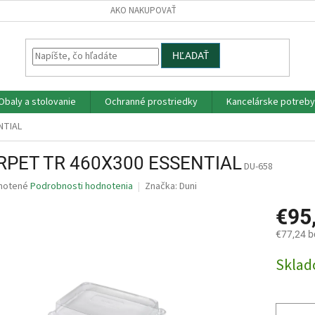
AKO NAKUPOVAŤ
HĽADAŤ
Obaly a stolovanie
Ochranné prostriedky
Kancelárske potreby
NTIAL
 RPET TR 460X300 ESSENTIAL
DU-658
né
notené
Podrobnosti hodnotenia
Značka:
Duni
nie
€95
u
€77,24 
Jednotk
Skla
cena:
iek.