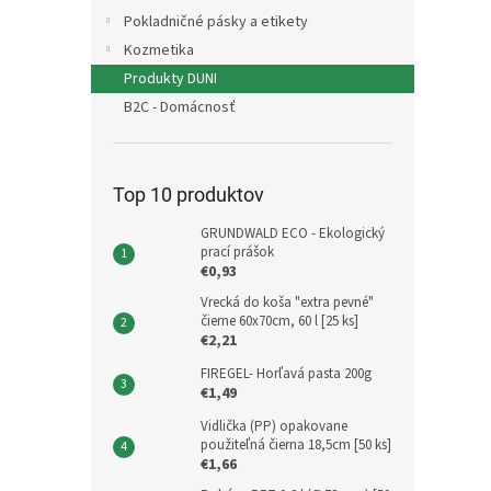
Pokladničné pásky a etikety
Kozmetika
Produkty DUNI
B2C - Domácnosť
Top 10 produktov
GRUNDWALD ECO - Ekologický
prací prášok
€0,93
Vrecká do koša "extra pevné"
čierne 60x70cm, 60 l [25 ks]
€2,21
FIREGEL- Horľavá pasta 200g
€1,49
Vidlička (PP) opakovane
použiteľná čierna 18,5cm [50 ks]
€1,66