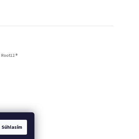
 Root12 ®
Súhlasím