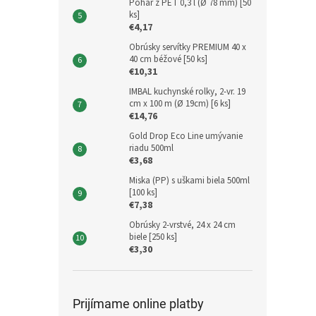
Pohár z PET 0,3 l (Ø 78 mm) [50
ks]
€4,17
Obrúsky servítky PREMIUM 40 x
40 cm béžové [50 ks]
€10,31
IMBAL kuchynské rolky, 2-vr. 19
cm x 100 m (Ø 19cm) [6 ks]
€14,76
Gold Drop Eco Line umývanie
riadu 500ml
€3,68
Miska (PP) s uškami biela 500ml
[100 ks]
€7,38
Obrúsky 2-vrstvé, 24 x 24 cm
biele [250 ks]
€3,30
Prijímame online platby