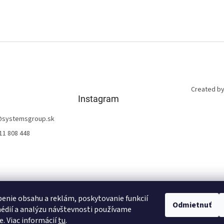
Created by
Instagram
@
systemsgroup.sk
11 808 448
enie obsahu a reklám, poskytovanie funkcií
Odmietnuť
édií a analýzu návštevnosti používame
Sledovať na Instagrame
e. Viac informácií
tu
.