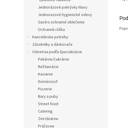
Latexové rukavice
Jednorázové pokrývky hlavy
Jednorazové hygienické odevy
Pod
Gastro ochranné oblečenie
Popi
Ochranné rúška
Kancelárske potreby
Zásobníky a dávkovače
Odvetvia podľa špecializácie
Pekárne/Cukrárne
Reštaurácie
Kaviarne
Domácnosť
Pizzerie
Bary a puby
Street food
Catering
Zmrzlinárne
Práčovne