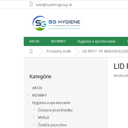
Prejsť
sales@systemsgroup.sk
na
obsah
AKCIA
NOVINKY
Hygiena a upratovanie
Domov
Produkty DUNI
LID RPET TR 460X300 ESSE
B
LID
o
Preskočiť
č
Priemer
Neohod
kategórie
Kategórie
n
hodnote
ý
produkt
AKCIA
p
je
NOVINKY
0,0
a
z
Hygiena a upratovanie
n
5
e
Čistiace prostriedky
hviezdič
l
MYDLÁ
Čističe povrchov