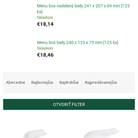
Menu box nedelený biely 241 x 207 x 69 mm [125
ks]
Skladom
€18,14
Menu box biely 240 x 133 x 75 mm [125 ks]
Skladom
€18,46
R
a
Abecedne
Najlacnejšie
Najdrahšie
Najpredávanejšie
d
e
n
OTVORIŤ FILTER
i
e
V
p
ý
r
p
o