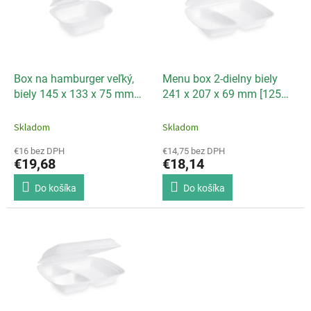
i
d
s
u
p
k
r
t
o
o
d
Box na hamburger veľký,
Menu box 2-dielny biely
v
u
biely 145 x 133 x 75 mm
241 x 207 x 69 mm [125
k
[125 ks]
ks]
t
Skladom
Skladom
o
€16 bez DPH
€14,75 bez DPH
v
€19,68
€18,14
Do košíka
Do košíka