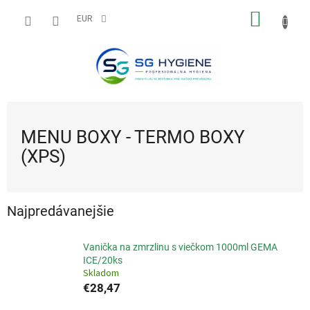
Prejsť
NÁKU
na
EUR
obsah
KOŠÍK
MENU BOXY - TERMO BOXY
(XPS)
Najpredávanejšie
Vanička na zmrzlinu s viečkom 1000ml GEMA
ICE/20ks
Skladom
€28,47