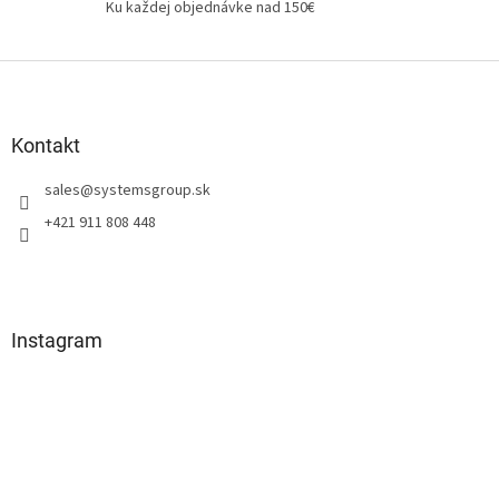
s
Ku každej objednávke nad 150€
u
Z
á
p
ä
Kontakt
t
sales
@
systemsgroup.sk
i
e
+421 911 808 448
Instagram