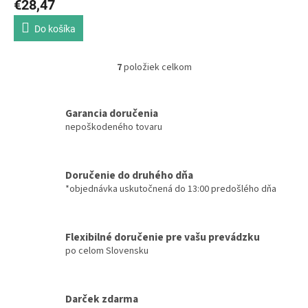
€28,47
Do košíka
7
položiek celkom
O
v
l
á
Garancia doručenia
d
nepoškodeného tovaru
a
c
i
Doručenie do druhého dňa
e
*objednávka uskutočnená do 13:00 predošlého dňa
p
r
v
k
Flexibilné doručenie pre vašu prevádzku
y
po celom Slovensku
v
ý
p
i
Darček zdarma