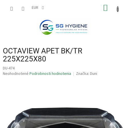
Prejsť
NÁKU
na
EUR
obsah
KOŠÍK
OCTAVIEW APET BK/TR
225X225X80
DU-474
Priemerné
Neohodnotené
Podrobnosti hodnotenia
Značka:
Duni
hodnotenie
produktu
je
0,0
z
5
hviezdičiek.