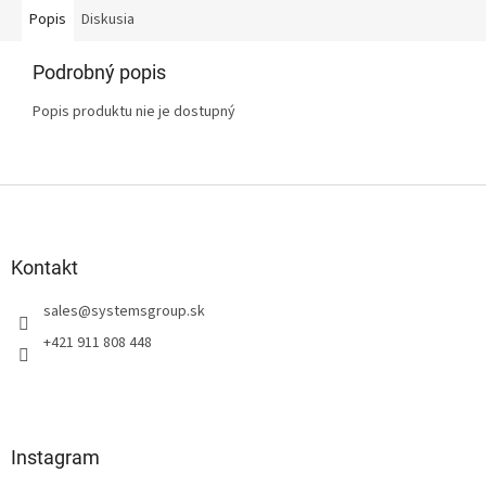
Popis
Diskusia
Podrobný popis
Popis produktu nie je dostupný
Z
á
p
ä
Kontakt
t
sales
@
systemsgroup.sk
i
e
+421 911 808 448
Instagram