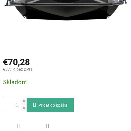
€70,28
€57,14 bez DPH
Jednotková
Skladom
cena:
Pridať do košíka