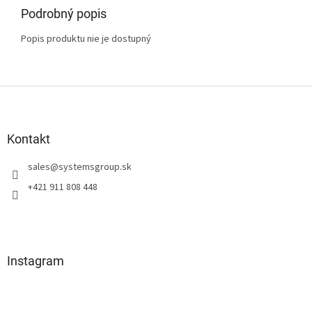
Podrobný popis
Popis produktu nie je dostupný
Z
á
p
ä
Kontakt
t
sales
@
systemsgroup.sk
i
e
+421 911 808 448
Instagram