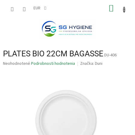
Prejsť
NÁKU
na
EUR
obsah
KOŠÍK
PLATES BIO 22CM BAGASSE
DU-406
Priemerné
Neohodnotené
Podrobnosti hodnotenia
Značka:
Duni
hodnotenie
produktu
je
0,0
z
5
hviezdičiek.