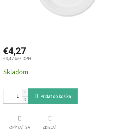
€4,27
€3,47 bez DPH
Jednotková
Skladom
cena:
Pridať do košíka
OPÝTAŤ SA
ZDIEĽAŤ