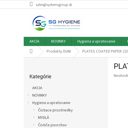
Prejsť
sales@systemsgroup.sk
na
obsah
AKCIA
NOVINKY
Hygiena a upratovanie
Domov
Produkty DUNI
PLATES COATED PAPER 22C
B
PLA
o
Preskočiť
č
Priemer
Neohod
kategórie
Kategórie
n
hodnote
ý
produkt
AKCIA
p
je
NOVINKY
0,0
a
z
Hygiena a upratovanie
n
5
e
Čistiace prostriedky
hviezdič
l
MYDLÁ
Čističe povrchov