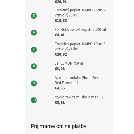
€20,91
Toaletný papier JUMBO 26cm 2-
vrstvový /6 ks
€19,88
FIXINELA perfekt kúpeľňa 500 ml
€4,41
Toaletný papier JUMBO 19cm 2-
vrstvový /12ks
€20,92
Jar LEMON 450ml
€3,08
Ajax na podlahu Floral Fiesta
Red Flowers 1l
€4,55
Mydlo tekuté mlieko a med, 5L
€8,61
Prijímame online platby