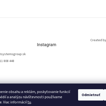
Created by
Instagram
@
systemsgroup.sk
11 808 448
enie obsahu a reklám, poskytovanie funkcií
Odmietnuť
édií a analýzu návštevnosti používame
Sledovať na Instagrame
e. Viac informácií
tu
.