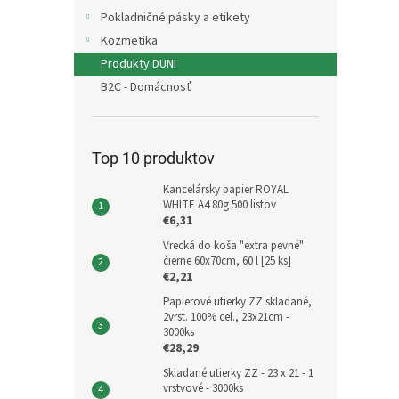
Pokladničné pásky a etikety
Kozmetika
Produkty DUNI
B2C - Domácnosť
Top 10 produktov
Kancelársky papier ROYAL
WHITE A4 80g 500 listov
€6,31
Vrecká do koša "extra pevné"
čierne 60x70cm, 60 l [25 ks]
€2,21
Papierové utierky ZZ skladané,
2vrst. 100% cel., 23x21cm -
3000ks
€28,29
Skladané utierky ZZ - 23 x 21 - 1
vrstvové - 3000ks