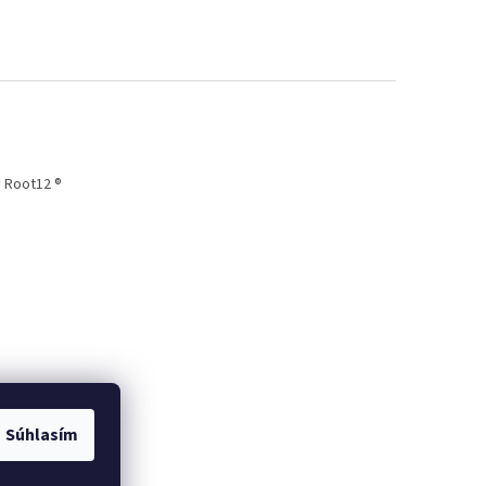
 Root12 ®
Súhlasím