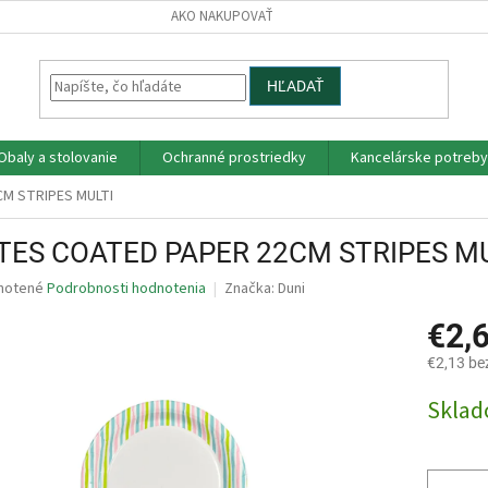
AKO NAKUPOVAŤ
HĽADAŤ
Obaly a stolovanie
Ochranné prostriedky
Kancelárske potreby
M STRIPES MULTI
TES COATED PAPER 22CM STRIPES M
né
notené
Podrobnosti hodnotenia
Značka:
Duni
nie
€2,
u
€2,13 be
Jednotk
Skla
cena:
iek.