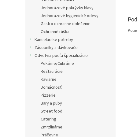
Latexové rukavice
Jednorázové pokrývky hlavy
Jednorazové hygienické odevy
Pod
Gastro ochranné oblečenie
Popi
Ochranné rúška
Kancelárske potreby
Zásobníky a dávkovače
Odvetvia podľa špecializácie
Pekárne/Cukrárne
Reštaurácie
Kaviarne
Domácnosť
Pizzerie
Bary a puby
Street food
Catering
Zmrzlinárne
Práčovne