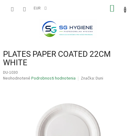
Prejsť
NÁKU
na
EUR
obsah
KOŠÍK
PLATES PAPER COATED 22CM
WHITE
DU-1030
Priemerné
Neohodnotené
Podrobnosti hodnotenia
Značka:
Duni
hodnotenie
produktu
je
0,0
z
5
hviezdičiek.