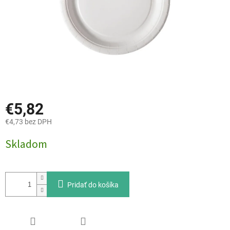
€5,82
€4,73 bez DPH
Jednotková
Skladom
cena:
Pridať do košíka