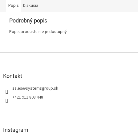
Popis
Diskusia
Podrobný popis
Popis produktu nie je dostupný
Z
á
p
ä
Kontakt
t
sales
@
systemsgroup.sk
i
e
+421 911 808 448
Instagram