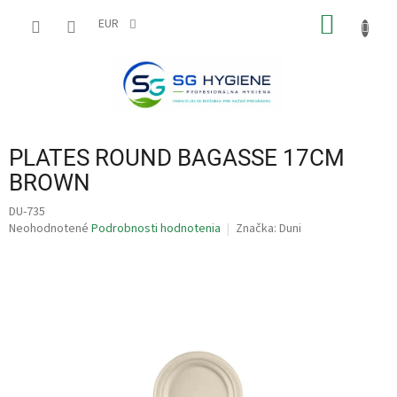
Prejsť
NÁKU
na
EUR
obsah
KOŠÍK
PLATES ROUND BAGASSE 17CM
BROWN
DU-735
Priemerné
Neohodnotené
Podrobnosti hodnotenia
Značka:
Duni
hodnotenie
produktu
je
0,0
z
5
hviezdičiek.