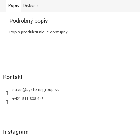
Popis
Diskusia
Podrobný popis
Popis produktu nie je dostupný
Z
á
p
ä
Kontakt
t
sales
@
systemsgroup.sk
i
e
+421 911 808 448
Instagram