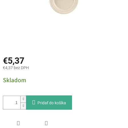
€5,37
€4,37 bez DPH
Jednotková
Skladom
cena:
Pridať do košíka