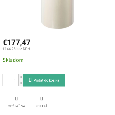
€177,47
€144,28 bez DPH
Jednotková
Skladom
cena:
Pridať do košíka
OPÝTAŤ SA
ZDIEĽAŤ