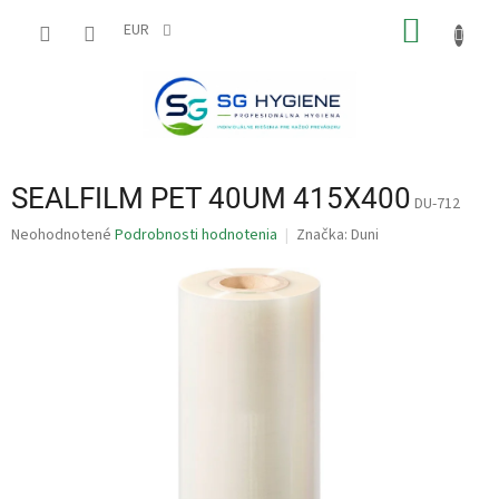
Prejsť
NÁKU
na
EUR
obsah
KOŠÍK
SEALFILM PET 40UM 415X400
DU-712
Priemerné
Neohodnotené
Podrobnosti hodnotenia
Značka:
Duni
hodnotenie
produktu
je
0,0
z
5
hviezdičiek.