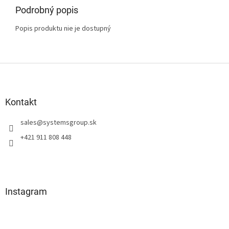
Podrobný popis
Popis produktu nie je dostupný
Z
á
p
ä
Kontakt
t
sales
@
systemsgroup.sk
i
e
+421 911 808 448
Instagram