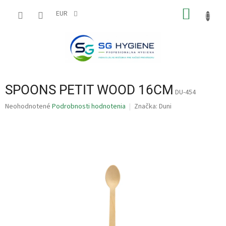
Prejsť
NÁKU
na
EUR
obsah
KOŠÍK
SPOONS PETIT WOOD 16CM
DU-454
Priemerné
Neohodnotené
Podrobnosti hodnotenia
Značka:
Duni
hodnotenie
produktu
je
0,0
z
5
hviezdičiek.