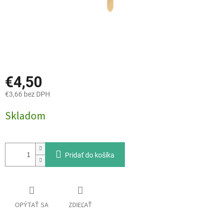
€4,50
€3,66 bez DPH
Jednotková
Skladom
cena:
Pridať do košíka
OPÝTAŤ SA
ZDIEĽAŤ