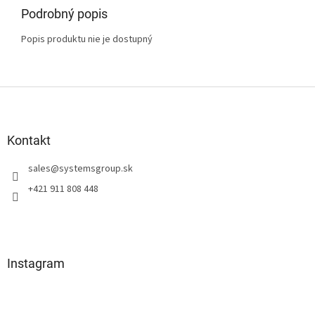
Podrobný popis
Popis produktu nie je dostupný
Z
á
p
ä
Kontakt
t
sales
@
systemsgroup.sk
i
e
+421 911 808 448
Instagram