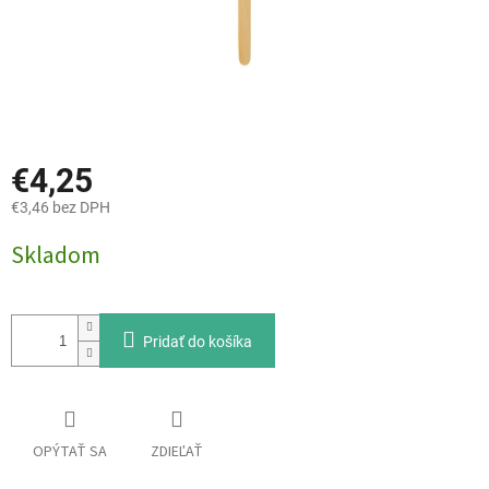
€4,25
€3,46 bez DPH
Jednotková
Skladom
cena:
Pridať do košíka
OPÝTAŤ SA
ZDIEĽAŤ