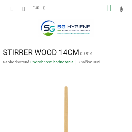
Prejsť
NÁKU
na
EUR
obsah
KOŠÍK
STIRRER WOOD 14CM
DU-519
Priemerné
Neohodnotené
Podrobnosti hodnotenia
Značka:
Duni
hodnotenie
produktu
je
0,0
z
5
hviezdičiek.