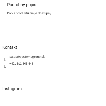
Podrobný popis
Popis produktu nie je dostupný
Z
á
p
ä
Kontakt
t
sales
@
systemsgroup.sk
i
e
+421 911 808 448
Instagram