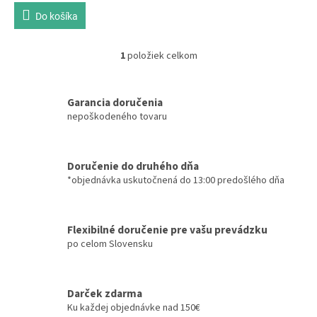
Do košíka
1
položiek celkom
O
v
l
á
Garancia doručenia
d
nepoškodeného tovaru
a
c
i
Doručenie do druhého dňa
e
*objednávka uskutočnená do 13:00 predošlého dňa
p
r
v
k
Flexibilné doručenie pre vašu prevádzku
y
po celom Slovensku
v
ý
p
i
Darček zdarma
s
Ku každej objednávke nad 150€