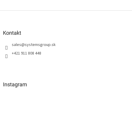
u
Z
á
p
ä
Kontakt
t
sales
@
systemsgroup.sk
i
e
+421 911 808 448
Instagram