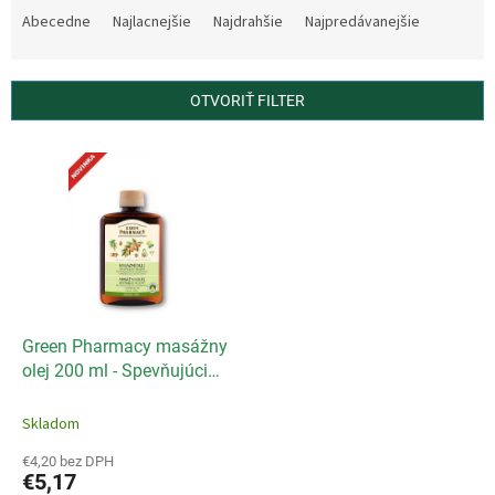
a
Abecedne
Najlacnejšie
Najdrahšie
Najpredávanejšie
d
e
n
OTVORIŤ FILTER
i
e
V
p
ý
r
p
o
i
d
s
u
p
k
r
t
o
o
d
Green Pharmacy masážny
v
u
olej 200 ml - Spevňujúci
k
telový
t
Skladom
o
€4,20 bez DPH
v
€5,17