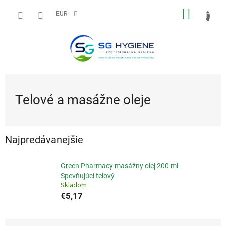
Prejsť
NÁKU
na
EUR
obsah
KOŠÍK
Telové a masážne oleje
Najpredávanejšie
Green Pharmacy masážny olej 200 ml -
Spevňujúci telový
Skladom
€5,17
R