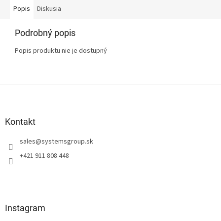
Popis
Diskusia
Podrobný popis
Popis produktu nie je dostupný
Z
á
p
ä
Kontakt
t
sales
@
systemsgroup.sk
i
e
+421 911 808 448
Instagram