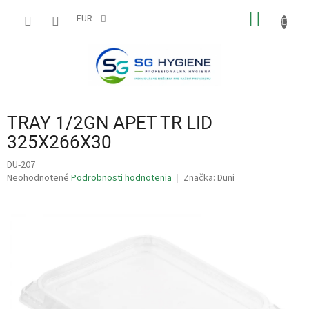
Prejsť
NÁKU
na
EUR
obsah
KOŠÍK
TRAY 1/2GN APET TR LID
325X266X30
DU-207
Priemerné
Neohodnotené
Podrobnosti hodnotenia
Značka:
Duni
hodnotenie
produktu
je
0,0
z
5
hviezdičiek.