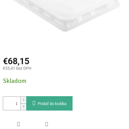
€68,15
€55,41 bez DPH
Jednotková
Skladom
cena:
Pridať do košíka